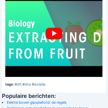
tags:
#
dtt
#
dna
#
isolatie
Populaire berichten:
Elektra boven gipsplafond: de regels