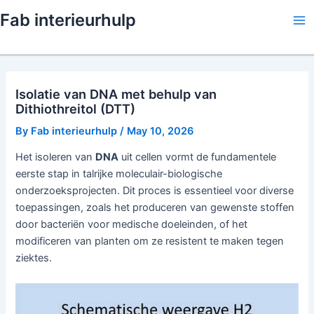
Skip
Fab interieurhulp
to
Ma
content
Me
Isolatie van DNA met behulp van
Dithiothreitol (DTT)
By
Fab interieurhulp
/
May 10, 2026
Het isoleren van
DNA
uit cellen vormt de fundamentele
eerste stap in talrijke moleculair-biologische
onderzoeksprojecten. Dit proces is essentieel voor diverse
toepassingen, zoals het produceren van gewenste stoffen
door bacteriën voor medische doeleinden, of het
modificeren van planten om ze resistent te maken tegen
ziektes.