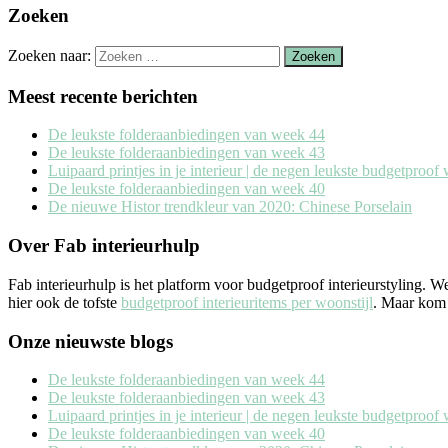
Zoeken
Zoeken naar:
Meest recente berichten
De leukste folderaanbiedingen van week 44
De leukste folderaanbiedingen van week 43
Luipaard printjes in je interieur | de negen leukste budgetproo
De leukste folderaanbiedingen van week 40
De nieuwe Histor trendkleur van 2020: Chinese Porselain
Over Fab interieurhulp
Fab interieurhulp is het platform voor budgetproof interieurstyling. 
hier ook de tofste
budgetproof interieuritems per woonstijl
. Maar kom j
Onze nieuwste blogs
De leukste folderaanbiedingen van week 44
De leukste folderaanbiedingen van week 43
Luipaard printjes in je interieur | de negen leukste budgetproo
De leukste folderaanbiedingen van week 40