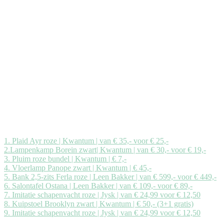
1. Plaid Ayr roze | Kwantum | van € 35,- voor € 25,-
2.Lampenkamp Borein zwart| Kwantum | van € 30,- voor € 19,-
3. Pluim roze bundel | Kwantum | € 7,-
4. Vloerlamp Panope zwart | Kwantum | € 45,-
5. Bank 2,5-zits Ferla roze | Leen Bakker | van € 599,- voor € 449,-
6. Salontafel Ostana | Leen Bakker | van € 109,- voor € 89,-
7. Imitatie schapenvacht roze | Jysk | van € 24,99 voor € 12,50
8. Kuipstoel Brooklyn zwart | Kwantum | € 50,- (3+1 gratis)
9. Imitatie schapenvacht roze | Jysk | van € 24,99 voor € 12,50