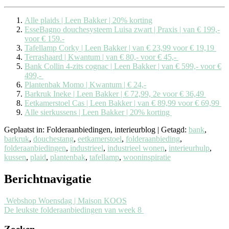
Alle plaids | Leen Bakker | 20% korting
EsseBagno douchesysteem Luisa zwart | Praxis | van € 199,-
voor € 159.-
Tafellamp Corky | Leen Bakker | van € 23,99 voor € 19,19
Terrashaard | Kwantum | van € 80,- voor € 45,-
Bank Collin 4-zits cognac | Leen Bakker | van € 599,- voor €
499,-
Plantenbak Momo | Kwantum | € 24,-
Barkruk Ineke | Leen Bakker | € 72,99, 2e voor € 36,49
Eetkamerstoel Cas | Leen Bakker | van € 89,99 voor € 69,99
Alle sierkussens | Leen Bakker | 20% korting
Geplaatst in: Folderaanbiedingen, interieurblog
|
Getagd:
bank
,
barkruk
,
douchestang
,
eetkamerstoel
,
folderaanbieding
,
folderaanbiedingen
,
industrieel
,
industrieel wonen
,
interieurhulp
,
kussen
,
plaid
,
plantenbak
,
tafellamp
,
wooninspiratie
Berichtnavigatie
Webshop Woensdag | Maison KOOS
De leukste folderaanbiedingen van week 8