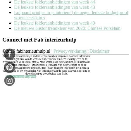
De leukste folderaanbiedingen van week 44
De leukste folderaanbiedingen van week 43
Luipaard printjes in je interieur | de negen leukste budgetproof
woonaccessoires
De leukste folderaanbiedingen van week 40
De nieuwe Histor trendkleur van 2020: Chinese Porselain
Connect met Fab interieurhulp
©2019 fabinterieurhulp.nl |
Privacyverklaring
|
Disclaimer
&fab gebruikt cookies (en andere technieken) en verzamelt daarmee informatie
over het gebruik van de website onder andere om deze te analyseren en te
verbeteren en voor social media. Meer weten over deze cookies, klik hiernaast
op "Meer informatie". Door gebruik te maken van deze website of door
hiernaast op akkoord te drukken, geef je aan akkoord te zijn met het gebruik
van cookies en het verzamelen van informatie aan de hand daarvan door ons en
door derden op de websites van &fab.
Meer informatie
Accepteer