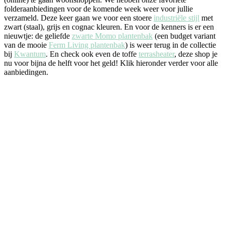
folderaanbiedingen voor de komende week weer voor jullie
verzameld. Deze keer gaan we voor een stoere
industriële stijl
met
zwart (staal), grijs en cognac kleuren. En voor de kenners is er een
nieuwtje: de geliefde
zwarte Momo plantenbak
(een budget variant
van de mooie
Ferm Living plantenbak
) is weer terug in de collectie
bij
Kwantum
. En check ook even de toffe
terrasheater
, deze shop je
nu voor bijna de helft voor het geld! Klik hieronder verder voor alle
aanbiedingen.