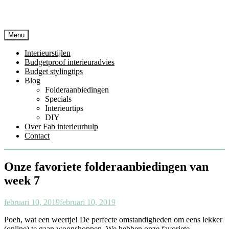
Menu
Interieurstijlen
Budgetproof interieuradvies
Budget stylingtips
Blog
Folderaanbiedingen
Specials
Interieurtips
DIY
Over Fab interieurhulp
Contact
Onze favoriete folderaanbiedingen van
week 7
februari 10, 2019
februari 10, 2019
Poeh, wat een weertje! De perfecte omstandigheden om eens lekker
(online) te gaan woonshoppen. We hebben onze favoriete