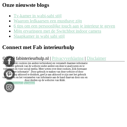
Onze nieuwste blogs
Tv-kamer in wabi-sabi stijl
Waarom ledkaarsen een musthave zijn
6 tips om een persoonlijke touch aan je interieur te geven
Mijn ervaringen met de Switchbot indoor camera
Slaapkamer in wabi sabi stijl
Connect met Fab interieurhulp
©2019 fabinterieurhulp.nl |
Privacyverklaring
|
Disclaimer
&fab gebruikt cookies (en andere technieken) en verzamelt daarmee informatie
over het gebruik van de website onder andere om deze te analyseren en te
verbeteren en voor social media. Meer weten over deze cookies, klik hiernaast
op "Meer informatie". Door gebruik te maken van deze website of door
hiernaast op akkoord te drukken, geef je aan akkoord te zijn met het gebruik
van cookies en het verzamelen van informatie aan de hand daarvan door ons en
door derden op de websites van &fab.
Meer informatie
Accepteer