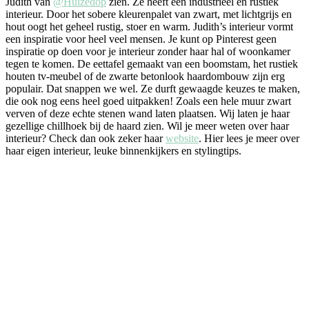
Judith van
@Huizedop
zien. Ze heeft een industrieel en rustiek
interieur. Door het sobere kleurenpalet van zwart, met lichtgrijs en
hout oogt het geheel rustig, stoer en warm. Judith’s interieur vormt
een inspiratie voor heel veel mensen. Je kunt op Pinterest geen
inspiratie op doen voor je interieur zonder haar hal of woonkamer
tegen te komen. De eettafel gemaakt van een boomstam, het rustiek
houten tv-meubel of de zwarte betonlook haardombouw zijn erg
populair. Dat snappen we wel. Ze durft gewaagde keuzes te maken,
die ook nog eens heel goed uitpakken! Zoals een hele muur zwart
verven of deze echte stenen wand laten plaatsen. Wij laten je haar
gezellige chillhoek bij de haard zien. Wil je meer weten over haar
interieur? Check dan ook zeker haar
website
. Hier lees je meer over
haar eigen interieur, leuke binnenkijkers en stylingtips.