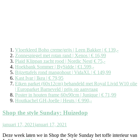
Vloerkleed Boho creme/grijs | Leen Bakker | € 139,-
Zonnespiegel met rotan rand | Xenos | € 16,99
Plaid Klippan zacht rood | Nordic Nest| € 75,-
Hoekbank Sommer | BySidde | €1.599,-
Bijzettafels rond mangohout | VidaXL | € 149,99
Kast Ivar | Ikea | € 79,95
Eiken parket (60x12cm) behandeld met Royal Livid W10 olie
| Europarket Barneveld | prijs op aanvraag
Poster in houten frame 60x90cm | Junique | € 71,99
Houtkachel GH-Joelle | Heuts | € 990,-
Shop the style Sunday: Huizedop
januari 17, 2021
januari 17, 2021
Deze week laten we in Shop the Style Sunday het toffe interieur van