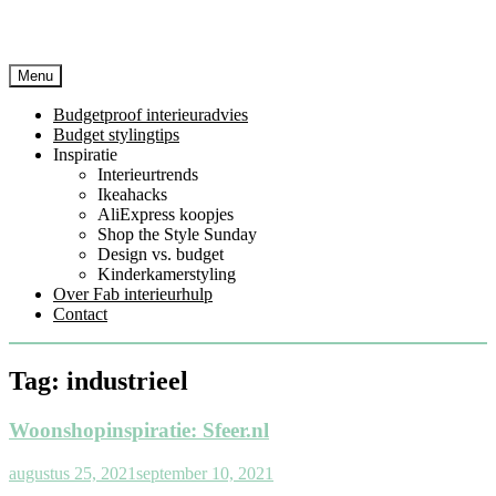
Menu
Budgetproof interieuradvies
Budget stylingtips
Inspiratie
Interieurtrends
Ikeahacks
AliExpress koopjes
Shop the Style Sunday
Design vs. budget
Kinderkamerstyling
Over Fab interieurhulp
Contact
Tag:
industrieel
Woonshopinspiratie: Sfeer.nl
augustus 25, 2021
september 10, 2021