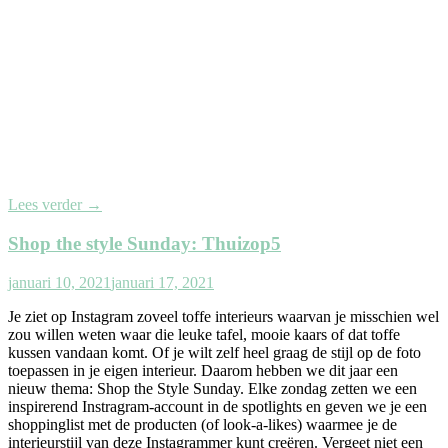
Lees verder
→
Shop the style Sunday: Thuizop5
januari 10, 2021
januari 17, 2021
Je ziet op Instagram zoveel toffe interieurs waarvan je misschien wel
zou willen weten waar die leuke tafel, mooie kaars of dat toffe
kussen vandaan komt. Of je wilt zelf heel graag de stijl op de foto
toepassen in je eigen interieur. Daarom hebben we dit jaar een
nieuw thema: Shop the Style Sunday. Elke zondag zetten we een
inspirerend Instragram-account in de spotlights en geven we je een
shoppinglist met de producten (of look-a-likes) waarmee je de
interieurstijl van deze Instagrammer kunt creëren. Vergeet niet een