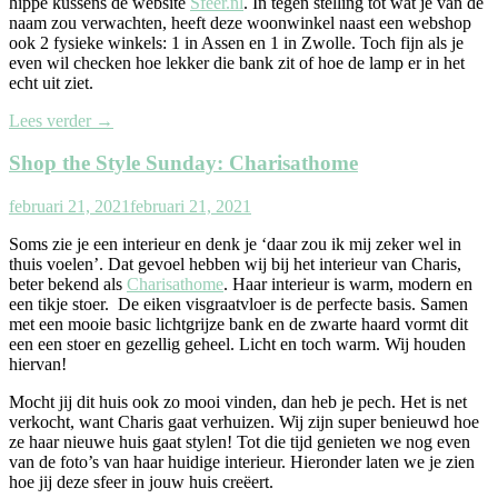
hippe kussens de website
Sfeer.nl
. In tegen stelling tot wat je van de
naam zou verwachten, heeft deze woonwinkel naast een webshop
ook 2 fysieke winkels: 1 in Assen en 1 in Zwolle. Toch fijn als je
even wil checken hoe lekker die bank zit of hoe de lamp er in het
echt uit ziet.
Lees verder
→
Shop the Style Sunday: Charisathome
februari 21, 2021
februari 21, 2021
Soms zie je een interieur en denk je ‘daar zou ik mij zeker wel in
thuis voelen’. Dat gevoel hebben wij bij het interieur van Charis,
beter bekend als
Charisathome
. Haar interieur is warm, modern en
een tikje stoer. De eiken visgraatvloer is de perfecte basis. Samen
met een mooie basic lichtgrijze bank en de zwarte haard vormt dit
een een stoer en gezellig geheel. Licht en toch warm. Wij houden
hiervan!
Mocht jij dit huis ook zo mooi vinden, dan heb je pech. Het is net
verkocht, want Charis gaat verhuizen. Wij zijn super benieuwd hoe
ze haar nieuwe huis gaat stylen! Tot die tijd genieten we nog even
van de foto’s van haar huidige interieur. Hieronder laten we je zien
hoe jij deze sfeer in jouw huis creëert.