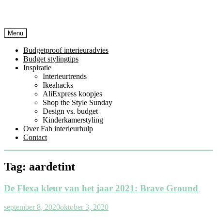
Menu
Budgetproof interieuradvies
Budget stylingtips
Inspiratie
Interieurtrends
Ikeahacks
AliExpress koopjes
Shop the Style Sunday
Design vs. budget
Kinderkamerstyling
Over Fab interieurhulp
Contact
Tag:
aardetint
De Flexa kleur van het jaar 2021: Brave Ground
september 8, 2020
oktober 3, 2020