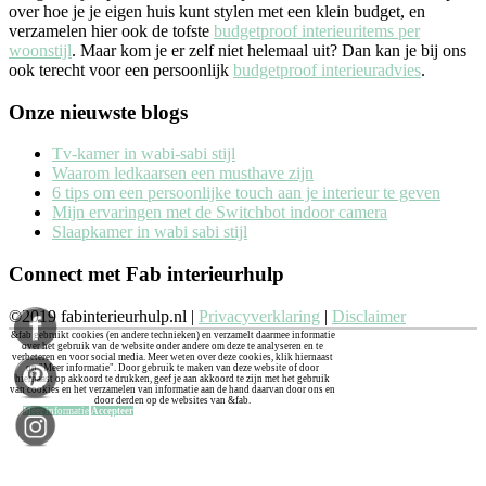
over hoe je je eigen huis kunt stylen met een klein budget, en
verzamelen hier ook de tofste
budgetproof interieuritems per
woonstijl
. Maar kom je er zelf niet helemaal uit? Dan kan je bij ons
ook terecht voor een persoonlijk
budgetproof interieuradvies
.
Onze nieuwste blogs
Tv-kamer in wabi-sabi stijl
Waarom ledkaarsen een musthave zijn
6 tips om een persoonlijke touch aan je interieur te geven
Mijn ervaringen met de Switchbot indoor camera
Slaapkamer in wabi sabi stijl
Connect met Fab interieurhulp
©2019 fabinterieurhulp.nl |
Privacyverklaring
|
Disclaimer
&fab gebruikt cookies (en andere technieken) en verzamelt daarmee informatie
over het gebruik van de website onder andere om deze te analyseren en te
verbeteren en voor social media. Meer weten over deze cookies, klik hiernaast
op "Meer informatie". Door gebruik te maken van deze website of door
hiernaast op akkoord te drukken, geef je aan akkoord te zijn met het gebruik
van cookies en het verzamelen van informatie aan de hand daarvan door ons en
door derden op de websites van &fab.
Meer informatie
Accepteer