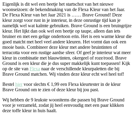
Eigenlijk is dit wel een beetje het startschot van het nieuwe
woonseizoen: de bekendmaking van de Flexa Kleur van het Jaar.
De Flexa Kleur van het Jaar 2021 is …… Brave Ground! Deze
kleur zorgt voor rust in je interieur, in deze onrustige tijd kan je
namelijk wel wat kalmte gebruiken. Brave Ground is een bruingrijze
kleur. Het lijkt dan ook wel een beetje op taupe, alleen dan iets
bruiner en met een gelige ondertoon erin. Het is een warme kleur die
goed matcht met heel veel andere kleuren. Het vormt dan ook een
mooie basis. Combineer deze kleur met andere bruintinten of
terracotta voor een rustige aardse sfeer. Of geef je interieur wat meer
kleur in combinatie met blauwtinten, okergeel of roze/rood. Brave
Ground is een kleur die je dus super makkelijk kunt toepassen! Kijk
op de site van
Flexa
naar de verschillende kleurpaletten die bij
Brave Ground matchen. Wij vinden deze kleur echt wel heel tof!
Bestel
hier
voor slechts € 1,99 een Flexa kleurtester in de kleur
Brave Ground om te zien of deze kleur bij jou past.
Wij hebben de 9 leukste woonitems die passen bij Brave Ground
voor je verzameld, zodat jij heel eenvoudig met een paar klikken
deze toffe kleur in huis haalt.