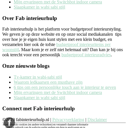
Mijn ervaringen met de Switchbot indoor camera
Slaapkamer in wabi sabi stijl
Over Fab interieurhulp
Fab interieurhulp is het platform voor budgetproof interieurstyling.
We geven je op deze website en op onze social mediakanalen tips
over hoe je je eigen huis kunt stylen met een klein budget, en
verzamelen hier ook de tofste
budgetproof interieuritems per
woonstijl
. Maar kom je er zelf niet helemaal uit? Dan kan je bij ons
ook terecht voor een persoonlijk
budgetproof interieuradvies
.
Onze nieuwste blogs
Tv-kamer in wabi-sabi stijl
Waarom ledkaarsen een musthave zijn
6 tips om een persoonlijke touch aan je interieur te geven
Mijn ervaringen met de Switchbot indoor camera
Slaapkamer in wabi sabi stijl
Connect met Fab interieurhulp
©2019 fabinterieurhulp.nl |
Privacyverklaring
|
Disclaimer
&fab gebruikt cookies (en andere technieken) en verzamelt daarmee informatie
over het gebruik van de website onder andere om deze te analyseren en te