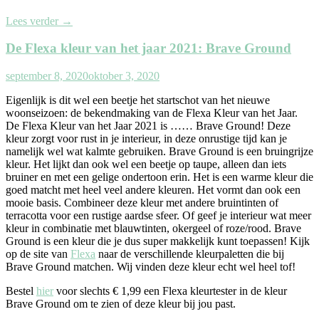
Lees verder
→
De Flexa kleur van het jaar 2021: Brave Ground
september 8, 2020
oktober 3, 2020
Eigenlijk is dit wel een beetje het startschot van het nieuwe
woonseizoen: de bekendmaking van de Flexa Kleur van het Jaar.
De Flexa Kleur van het Jaar 2021 is …… Brave Ground! Deze
kleur zorgt voor rust in je interieur, in deze onrustige tijd kan je
namelijk wel wat kalmte gebruiken. Brave Ground is een bruingrijze
kleur. Het lijkt dan ook wel een beetje op taupe, alleen dan iets
bruiner en met een gelige ondertoon erin. Het is een warme kleur die
goed matcht met heel veel andere kleuren. Het vormt dan ook een
mooie basis. Combineer deze kleur met andere bruintinten of
terracotta voor een rustige aardse sfeer. Of geef je interieur wat meer
kleur in combinatie met blauwtinten, okergeel of roze/rood. Brave
Ground is een kleur die je dus super makkelijk kunt toepassen! Kijk
op de site van
Flexa
naar de verschillende kleurpaletten die bij
Brave Ground matchen. Wij vinden deze kleur echt wel heel tof!
Bestel
hier
voor slechts € 1,99 een Flexa kleurtester in de kleur
Brave Ground om te zien of deze kleur bij jou past.