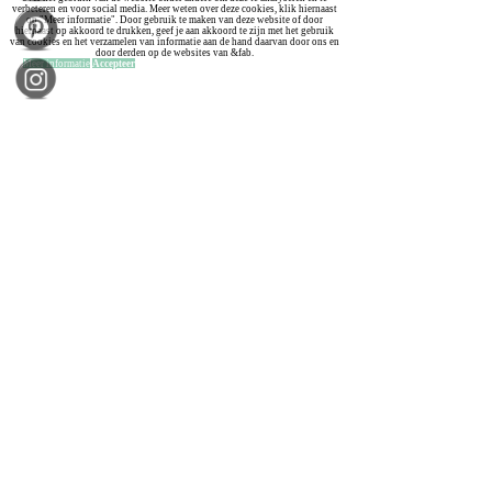
verbeteren en voor social media. Meer weten over deze cookies, klik hiernaast
op "Meer informatie". Door gebruik te maken van deze website of door
hiernaast op akkoord te drukken, geef je aan akkoord te zijn met het gebruik
van cookies en het verzamelen van informatie aan de hand daarvan door ons en
door derden op de websites van &fab.
Meer informatie
Accepteer