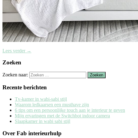
Lees verder
→
Zoeken
Zoeken naar:
Recente berichten
Tv-kamer in wabi-sabi stijl
Waarom ledkaarsen een musthave zijn
6 tips om een persoonlijke touch aan je interieur te geven
Mijn ervaringen met de Switchbot indoor camera
Slaapkamer in wabi sabi stijl
Over Fab interieurhulp