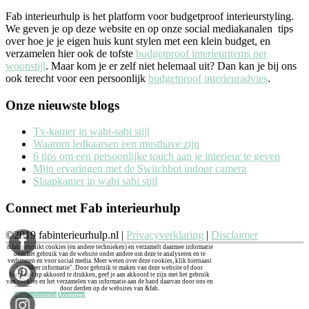
Fab interieurhulp is het platform voor budgetproof interieurstyling.
We geven je op deze website en op onze social mediakanalen tips
over hoe je je eigen huis kunt stylen met een klein budget, en
verzamelen hier ook de tofste
budgetproof interieuritems per
woonstijl
. Maar kom je er zelf niet helemaal uit? Dan kan je bij ons
ook terecht voor een persoonlijk
budgetproof interieuradvies
.
Onze nieuwste blogs
Tv-kamer in wabi-sabi stijl
Waarom ledkaarsen een musthave zijn
6 tips om een persoonlijke touch aan je interieur te geven
Mijn ervaringen met de Switchbot indoor camera
Slaapkamer in wabi sabi stijl
Connect met Fab interieurhulp
©2019 fabinterieurhulp.nl |
Privacyverklaring
|
Disclaimer
&fab gebruikt cookies (en andere technieken) en verzamelt daarmee informatie
over het gebruik van de website onder andere om deze te analyseren en te
verbeteren en voor social media. Meer weten over deze cookies, klik hiernaast
op "Meer informatie". Door gebruik te maken van deze website of door
hiernaast op akkoord te drukken, geef je aan akkoord te zijn met het gebruik
van cookies en het verzamelen van informatie aan de hand daarvan door ons en
door derden op de websites van &fab.
Meer informatie
Accepteer