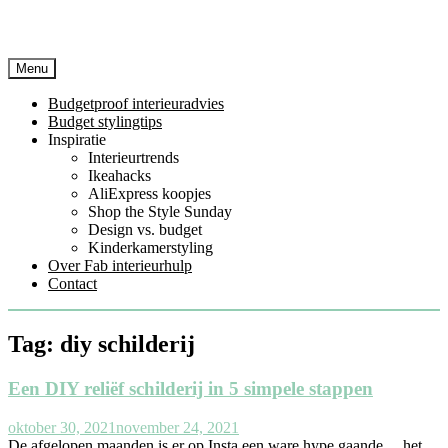
Menu
Budgetproof interieuradvies
Budget stylingtips
Inspiratie
Interieurtrends
Ikeahacks
AliExpress koopjes
Shop the Style Sunday
Design vs. budget
Kinderkamerstyling
Over Fab interieurhulp
Contact
Tag:
diy schilderij
Een DIY reliëf schilderij in 5 simpele stappen
oktober 30, 2021
november 24, 2021
De afgelopen maanden is er op Insta een ware hype gaande… het