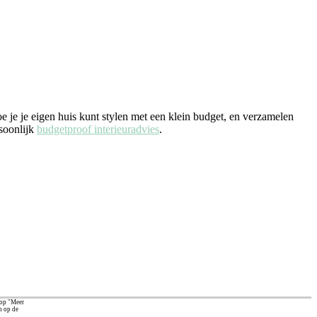
e je je eigen huis kunt stylen met een klein budget, en verzamelen
rsoonlijk
budgetproof interieuradvies
.
 op "Meer
n op de