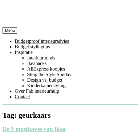
Menu
Budgetproof interieuradvies
Budget stylingtips
Inspiratie
Interieurtrends
Ikeahacks
AliExpress koopjes
Shop the Style Sunday
Design vs. budget
Kinderkamerstyling
Over Fab interieurhulp
Contact
Tag:
geurkaars
De 9 musthaves van Ikea