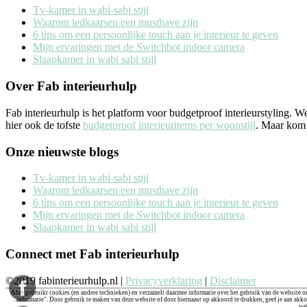
Tv-kamer in wabi-sabi stijl
Waarom ledkaarsen een musthave zijn
6 tips om een persoonlijke touch aan je interieur te geven
Mijn ervaringen met de Switchbot indoor camera
Slaapkamer in wabi sabi stijl
Over Fab interieurhulp
Fab interieurhulp is het platform voor budgetproof interieurstyling. 
hier ook de tofste
budgetproof interieuritems per woonstijl
. Maar kom j
Onze nieuwste blogs
Tv-kamer in wabi-sabi stijl
Waarom ledkaarsen een musthave zijn
6 tips om een persoonlijke touch aan je interieur te geven
Mijn ervaringen met de Switchbot indoor camera
Slaapkamer in wabi sabi stijl
Connect met Fab interieurhulp
©2019 fabinterieurhulp.nl |
Privacyverklaring
|
Disclaimer
&fab gebruikt cookies (en andere technieken) en verzamelt daarmee informatie over het gebruik van de website on
informatie". Door gebruik te maken van deze website of door hiernaast op akkoord te drukken, geef je aan akko
we