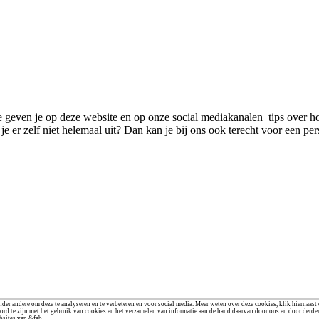
We geven je op deze website en op onze social mediakanalen tips over ho
e er zelf niet helemaal uit? Dan kan je bij ons ook terecht voor een pe
der andere om deze te analyseren en te verbeteren en voor social media. Meer weten over deze cookies, klik hiernaast
ord te zijn met het gebruik van cookies en het verzamelen van informatie aan de hand daarvan door ons en door derde
bsites van &fab.