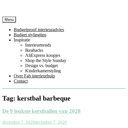
Menu
Budgetproof interieuradvies
Budget stylingtips
Inspiratie
Interieurtrends
Ikeahacks
AliExpress koopjes
Shop the Style Sunday
Design vs. budget
Kinderkamerstyling
Over Fab interieurhulp
Contact
Tag:
kerstbal barbeque
De 9 leukste kerstballen van 2020
december 7, 2020
december 7, 2020