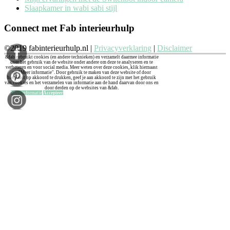
Slaapkamer in wabi sabi stijl
Connect met Fab interieurhulp
©2019 fabinterieurhulp.nl |
Privacyverklaring
|
Disclaimer
&fab gebruikt cookies (en andere technieken) en verzamelt daarmee informatie
over het gebruik van de website onder andere om deze te analyseren en te
verbeteren en voor social media. Meer weten over deze cookies, klik hiernaast
op "Meer informatie". Door gebruik te maken van deze website of door
hiernaast op akkoord te drukken, geef je aan akkoord te zijn met het gebruik
van cookies en het verzamelen van informatie aan de hand daarvan door ons en
door derden op de websites van &fab.
Meer informatie
Accepteer