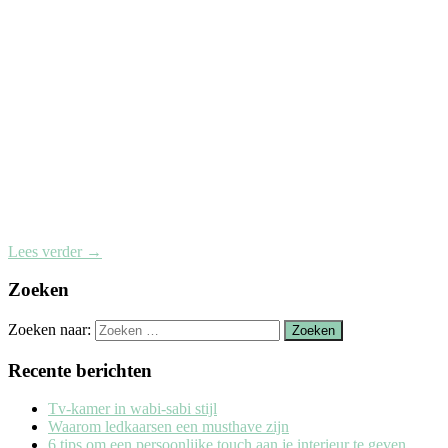
Lees verder
→
Zoeken
Zoeken naar:
Recente berichten
Tv-kamer in wabi-sabi stijl
Waarom ledkaarsen een musthave zijn
6 tips om een persoonlijke touch aan je interieur te geven