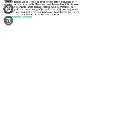
over het gebruik van de website onder andere om deze te analyseren en te
verbeteren en voor social media. Meer weten over deze cookies, klik hiernaast
op "Meer informatie". Door gebruik te maken van deze website of door
hiernaast op akkoord te drukken, geef je aan akkoord te zijn met het gebruik
van cookies en het verzamelen van informatie aan de hand daarvan door ons en
door derden op de websites van &fab.
Meer informatie
Accepteer