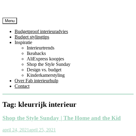
Menu
Budgetproof interieuradvies
Budget stylingtips
Inspiratie
Interieurtrends
Ikeahacks
AliExpress koopjes
Shop the Style Sunday
Design vs. budget
Kinderkamerstyling
Over Fab interieurhulp
Contact
Tag:
kleurrijk interieur
Shop the Style Sunday | The Home and the Kid
april 24, 2021
april 25, 2021