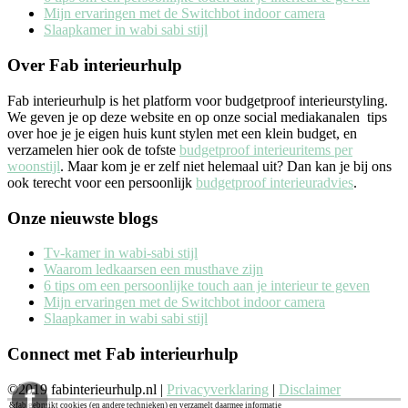
Mijn ervaringen met de Switchbot indoor camera
Slaapkamer in wabi sabi stijl
Over Fab interieurhulp
Fab interieurhulp is het platform voor budgetproof interieurstyling.
We geven je op deze website en op onze social mediakanalen tips
over hoe je je eigen huis kunt stylen met een klein budget, en
verzamelen hier ook de tofste
budgetproof interieuritems per
woonstijl
. Maar kom je er zelf niet helemaal uit? Dan kan je bij ons
ook terecht voor een persoonlijk
budgetproof interieuradvies
.
Onze nieuwste blogs
Tv-kamer in wabi-sabi stijl
Waarom ledkaarsen een musthave zijn
6 tips om een persoonlijke touch aan je interieur te geven
Mijn ervaringen met de Switchbot indoor camera
Slaapkamer in wabi sabi stijl
Connect met Fab interieurhulp
©2019 fabinterieurhulp.nl |
Privacyverklaring
|
Disclaimer
&fab gebruikt cookies (en andere technieken) en verzamelt daarmee informatie