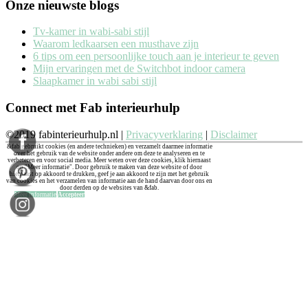
Onze nieuwste blogs
Tv-kamer in wabi-sabi stijl
Waarom ledkaarsen een musthave zijn
6 tips om een persoonlijke touch aan je interieur te geven
Mijn ervaringen met de Switchbot indoor camera
Slaapkamer in wabi sabi stijl
Connect met Fab interieurhulp
©2019 fabinterieurhulp.nl |
Privacyverklaring
|
Disclaimer
&fab gebruikt cookies (en andere technieken) en verzamelt daarmee informatie
over het gebruik van de website onder andere om deze te analyseren en te
verbeteren en voor social media. Meer weten over deze cookies, klik hiernaast
op "Meer informatie". Door gebruik te maken van deze website of door
hiernaast op akkoord te drukken, geef je aan akkoord te zijn met het gebruik
van cookies en het verzamelen van informatie aan de hand daarvan door ons en
door derden op de websites van &fab.
Meer informatie
Accepteer