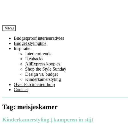
Menu
Budgetproof interieuradvies
Budget stylingtips
Inspiratie
Interieurtrends
Ikeahacks
AliExpress koopjes
Shop the Style Sunday
Design vs. budget
Kinderkamerstyling
Over Fab interieurhulp
Contact
Tag:
meisjeskamer
Kinderkamerstyling | kamperen in stijl