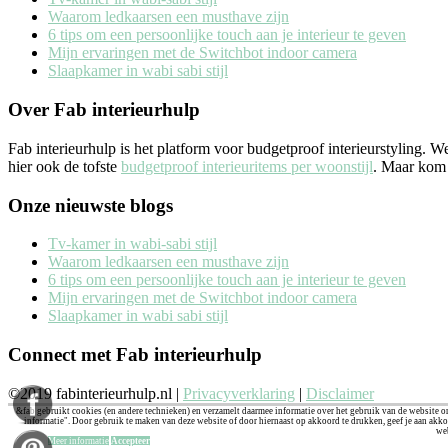
Waarom ledkaarsen een musthave zijn
6 tips om een persoonlijke touch aan je interieur te geven
Mijn ervaringen met de Switchbot indoor camera
Slaapkamer in wabi sabi stijl
Over Fab interieurhulp
Fab interieurhulp is het platform voor budgetproof interieurstyling. 
hier ook de tofste
budgetproof interieuritems per woonstijl
. Maar kom j
Onze nieuwste blogs
Tv-kamer in wabi-sabi stijl
Waarom ledkaarsen een musthave zijn
6 tips om een persoonlijke touch aan je interieur te geven
Mijn ervaringen met de Switchbot indoor camera
Slaapkamer in wabi sabi stijl
Connect met Fab interieurhulp
©2019 fabinterieurhulp.nl |
Privacyverklaring
|
Disclaimer
&fab gebruikt cookies (en andere technieken) en verzamelt daarmee informatie over het gebruik van de website on
informatie". Door gebruik te maken van deze website of door hiernaast op akkoord te drukken, geef je aan akko
we
Meer informatie
Accepteer