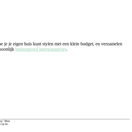
e je je eigen huis kunt stylen met een klein budget, en verzamelen
rsoonlijk
budgetproof interieuradvies
.
 op "Meer
n op de