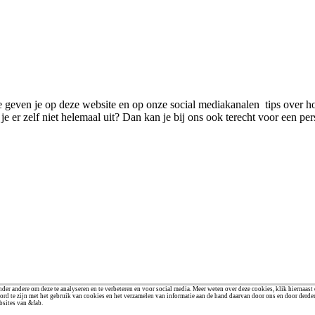
We geven je op deze website en op onze social mediakanalen tips over ho
e er zelf niet helemaal uit? Dan kan je bij ons ook terecht voor een pe
der andere om deze te analyseren en te verbeteren en voor social media. Meer weten over deze cookies, klik hiernaast
ord te zijn met het gebruik van cookies en het verzamelen van informatie aan de hand daarvan door ons en door derde
bsites van &fab.