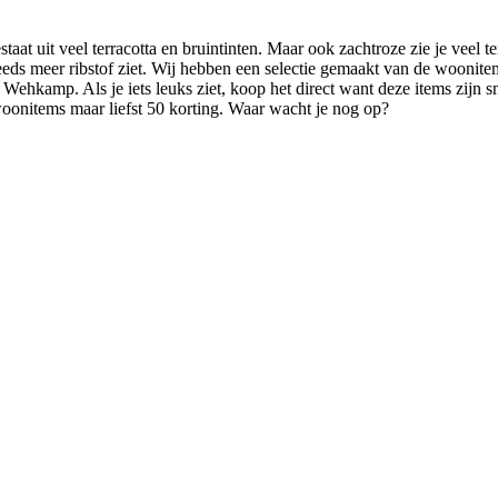
at uit veel terracotta en bruintinten. Maar ook zachtroze zie je veel t
steeds meer ribstof ziet. Wij hebben een selectie gemaakt van de woonite
ehkamp. Als je iets leuks ziet, koop het direct want deze items zijn sn
woonitems maar liefst 50 korting. Waar wacht je nog op?