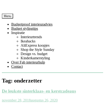
Menu
Budgetproof interieuradvies
Budget stylingtips
Inspiratie
Interieurtrends
Ikeahacks
AliExpress koopjes
Shop the Style Sunday
Design vs. budget
Kinderkamerstyling
Over Fab interieurhulp
Contact
Tag:
onderzetter
De leukste sinterklaas- en kerstcadeaus
november 28, 2018
augustus 26, 2020