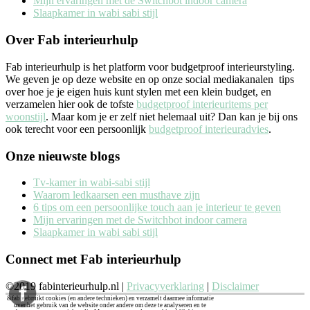
Mijn ervaringen met de Switchbot indoor camera
Slaapkamer in wabi sabi stijl
Over Fab interieurhulp
Fab interieurhulp is het platform voor budgetproof interieurstyling.
We geven je op deze website en op onze social mediakanalen tips
over hoe je je eigen huis kunt stylen met een klein budget, en
verzamelen hier ook de tofste
budgetproof interieuritems per
woonstijl
. Maar kom je er zelf niet helemaal uit? Dan kan je bij ons
ook terecht voor een persoonlijk
budgetproof interieuradvies
.
Onze nieuwste blogs
Tv-kamer in wabi-sabi stijl
Waarom ledkaarsen een musthave zijn
6 tips om een persoonlijke touch aan je interieur te geven
Mijn ervaringen met de Switchbot indoor camera
Slaapkamer in wabi sabi stijl
Connect met Fab interieurhulp
©2019 fabinterieurhulp.nl |
Privacyverklaring
|
Disclaimer
&fab gebruikt cookies (en andere technieken) en verzamelt daarmee informatie
over het gebruik van de website onder andere om deze te analyseren en te