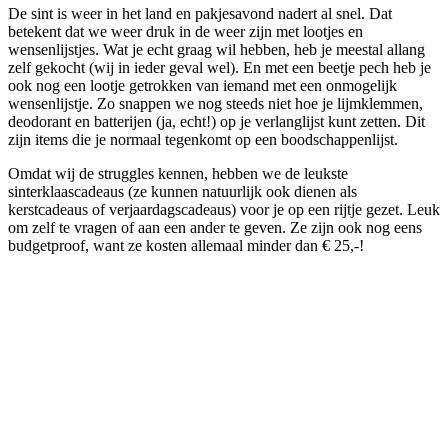
De sint is weer in het land en pakjesavond nadert al snel. Dat
betekent dat we weer druk in de weer zijn met lootjes en
wensenlijstjes. Wat je echt graag wil hebben, heb je meestal allang
zelf gekocht (wij in ieder geval wel). En met een beetje pech heb je
ook nog een lootje getrokken van iemand met een onmogelijk
wensenlijstje. Zo snappen we nog steeds niet hoe je lijmklemmen,
deodorant en batterijen (ja, echt!) op je verlanglijst kunt zetten. Dit
zijn items die je normaal tegenkomt op een boodschappenlijst.
Omdat wij de struggles kennen, hebben we de leukste
sinterklaascadeaus (ze kunnen natuurlijk ook dienen als
kerstcadeaus of verjaardagscadeaus) voor je op een rijtje gezet. Leuk
om zelf te vragen of aan een ander te geven. Ze zijn ook nog eens
budgetproof, want ze kosten allemaal minder dan € 25,-!