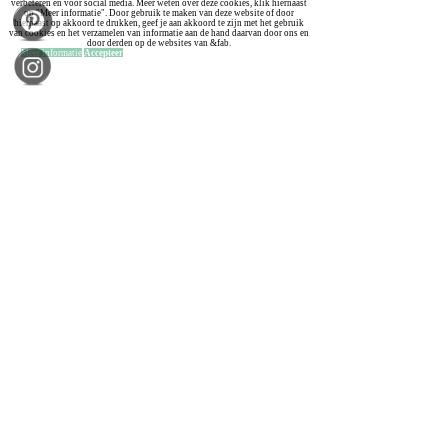
verbeteren en voor social media. Meer weten over deze cookies, klik hiernaast
op "Meer informatie". Door gebruik te maken van deze website of door
hiernaast op akkoord te drukken, geef je aan akkoord te zijn met het gebruik
van cookies en het verzamelen van informatie aan de hand daarvan door ons en
door derden op de websites van &fab.
Meer informatie
Accepteer