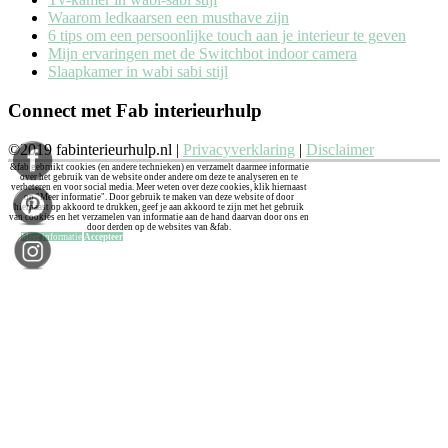
Waarom ledkaarsen een musthave zijn
6 tips om een persoonlijke touch aan je interieur te geven
Mijn ervaringen met de Switchbot indoor camera
Slaapkamer in wabi sabi stijl
Connect met Fab interieurhulp
©2019 fabinterieurhulp.nl |
Privacyverklaring
|
Disclaimer
&fab gebruikt cookies (en andere technieken) en verzamelt daarmee informatie
over het gebruik van de website onder andere om deze te analyseren en te
verbeteren en voor social media. Meer weten over deze cookies, klik hiernaast
op "Meer informatie". Door gebruik te maken van deze website of door
hiernaast op akkoord te drukken, geef je aan akkoord te zijn met het gebruik
van cookies en het verzamelen van informatie aan de hand daarvan door ons en
door derden op de websites van &fab.
Meer informatie
Accepteer