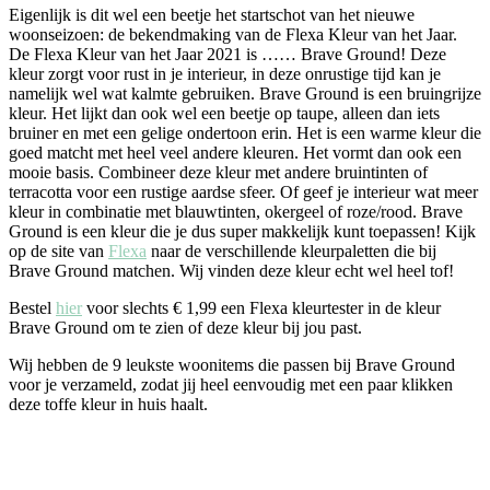
Eigenlijk is dit wel een beetje het startschot van het nieuwe
woonseizoen: de bekendmaking van de Flexa Kleur van het Jaar.
De Flexa Kleur van het Jaar 2021 is …… Brave Ground! Deze
kleur zorgt voor rust in je interieur, in deze onrustige tijd kan je
namelijk wel wat kalmte gebruiken. Brave Ground is een bruingrijze
kleur. Het lijkt dan ook wel een beetje op taupe, alleen dan iets
bruiner en met een gelige ondertoon erin. Het is een warme kleur die
goed matcht met heel veel andere kleuren. Het vormt dan ook een
mooie basis. Combineer deze kleur met andere bruintinten of
terracotta voor een rustige aardse sfeer. Of geef je interieur wat meer
kleur in combinatie met blauwtinten, okergeel of roze/rood. Brave
Ground is een kleur die je dus super makkelijk kunt toepassen! Kijk
op de site van
Flexa
naar de verschillende kleurpaletten die bij
Brave Ground matchen. Wij vinden deze kleur echt wel heel tof!
Bestel
hier
voor slechts € 1,99 een Flexa kleurtester in de kleur
Brave Ground om te zien of deze kleur bij jou past.
Wij hebben de 9 leukste woonitems die passen bij Brave Ground
voor je verzameld, zodat jij heel eenvoudig met een paar klikken
deze toffe kleur in huis haalt.