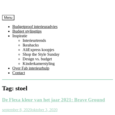
Menu
Budgetproof interieuradvies
Budget stylingtips
Inspiratie
Interieurtrends
Ikeahacks
AliExpress koopjes
Shop the Style Sunday
Design vs. budget
Kinderkamerstyling
Over Fab interieurhulp
Contact
Tag:
stoel
De Flexa kleur van het jaar 2021: Brave Ground
september 8, 2020
oktober 3, 2020