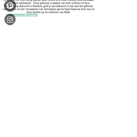
verbeteren en voor social media. Meer weten over deze cookies, klik hiernaast
op "Meer informatie". Door gebruik te maken van deze website of door
hiernaast op akkoord te drukken, geef je aan akkoord te zijn met het gebruik
van cookies en het verzamelen van informatie aan de hand daarvan door ons en
door derden op de websites van &fab.
Meer informatie
Accepteer