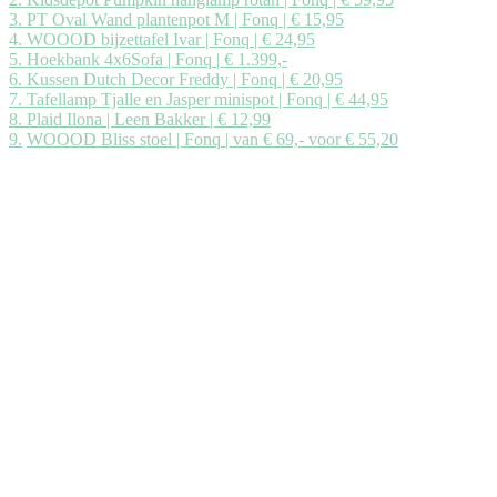
3. PT Oval Wand plantenpot M | Fonq | € 15,95
4. WOOOD bijzettafel Ivar | Fonq | € 24,95
5. Hoekbank 4x6Sofa | Fonq | € 1.399,-
6. Kussen Dutch Decor Freddy | Fonq | € 20,95
7. Tafellamp Tjalle en Jasper minispot | Fonq | € 44,95
8. Plaid Ilona | Leen Bakker | € 12,99
9.
WOOOD Bliss stoel | Fonq | van € 69,- voor € 55,20