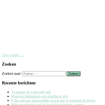
Lees verder
→
Zoeken
Zoeken naar:
Recente berichten
Tv-kamer in wabi-sabi stijl
Waarom ledkaarsen een musthave zijn
6 tips om een persoonlijke touch aan je interieur te geven
Mijn ervaringen met de Switchbot indoor camera