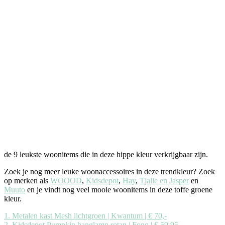
de 9 leukste woonitems die in deze hippe kleur verkrijgbaar zijn.
Zoek je nog meer leuke woonaccessoires in deze trendkleur? Zoek
op merken als
WOOOD
,
Kidsdepot
,
Hay
,
Tjalle en Jasper
en
Muuto
en je vindt nog veel mooie woonitems in deze toffe groene
kleur.
1. Metalen kast Mesh lichtgroen | Kwantum | € 70,-
2. Kidsdepot Pumpkin hanglamp rotan | Fonq | € 59,95