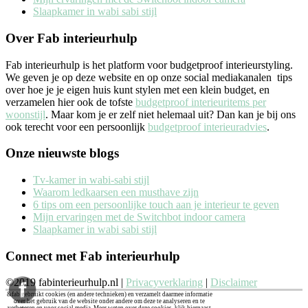
Slaapkamer in wabi sabi stijl
Over Fab interieurhulp
Fab interieurhulp is het platform voor budgetproof interieurstyling.
We geven je op deze website en op onze social mediakanalen tips
over hoe je je eigen huis kunt stylen met een klein budget, en
verzamelen hier ook de tofste
budgetproof interieuritems per
woonstijl
. Maar kom je er zelf niet helemaal uit? Dan kan je bij ons
ook terecht voor een persoonlijk
budgetproof interieuradvies
.
Onze nieuwste blogs
Tv-kamer in wabi-sabi stijl
Waarom ledkaarsen een musthave zijn
6 tips om een persoonlijke touch aan je interieur te geven
Mijn ervaringen met de Switchbot indoor camera
Slaapkamer in wabi sabi stijl
Connect met Fab interieurhulp
©2019 fabinterieurhulp.nl |
Privacyverklaring
|
Disclaimer
&fab gebruikt cookies (en andere technieken) en verzamelt daarmee informatie
over het gebruik van de website onder andere om deze te analyseren en te