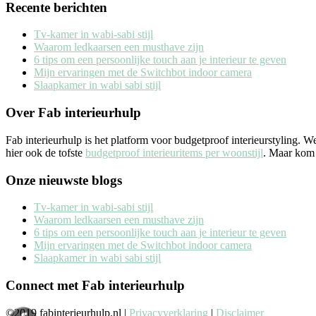
Recente berichten
Tv-kamer in wabi-sabi stijl
Waarom ledkaarsen een musthave zijn
6 tips om een persoonlijke touch aan je interieur te geven
Mijn ervaringen met de Switchbot indoor camera
Slaapkamer in wabi sabi stijl
Over Fab interieurhulp
Fab interieurhulp is het platform voor budgetproof interieurstyling. 
hier ook de tofste
budgetproof interieuritems per woonstijl
. Maar kom j
Onze nieuwste blogs
Tv-kamer in wabi-sabi stijl
Waarom ledkaarsen een musthave zijn
6 tips om een persoonlijke touch aan je interieur te geven
Mijn ervaringen met de Switchbot indoor camera
Slaapkamer in wabi sabi stijl
Connect met Fab interieurhulp
©2019 fabinterieurhulp.nl |
Privacyverklaring
|
Disclaimer