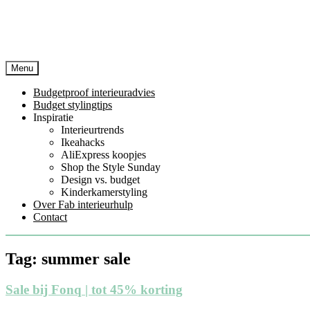
Menu
Budgetproof interieuradvies
Budget stylingtips
Inspiratie
Interieurtrends
Ikeahacks
AliExpress koopjes
Shop the Style Sunday
Design vs. budget
Kinderkamerstyling
Over Fab interieurhulp
Contact
Tag:
summer sale
Sale bij Fonq | tot 45% korting