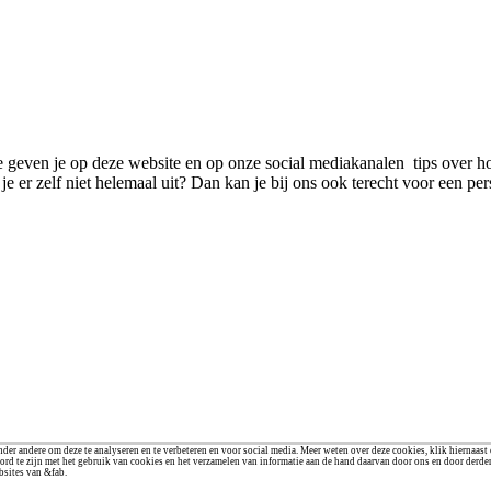
We geven je op deze website en op onze social mediakanalen tips over ho
e er zelf niet helemaal uit? Dan kan je bij ons ook terecht voor een pe
der andere om deze te analyseren en te verbeteren en voor social media. Meer weten over deze cookies, klik hiernaast
ord te zijn met het gebruik van cookies en het verzamelen van informatie aan de hand daarvan door ons en door derde
bsites van &fab.