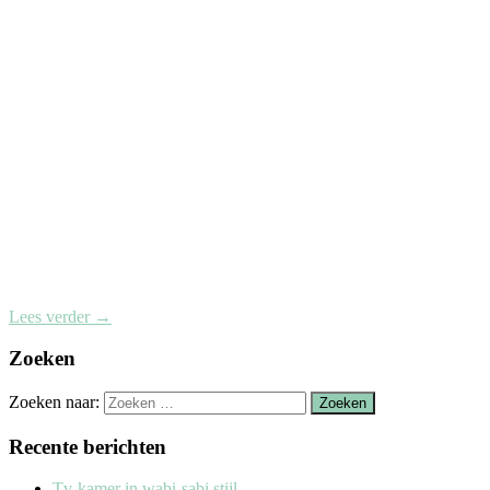
Lees verder
→
Zoeken
Zoeken naar:
Recente berichten
Tv-kamer in wabi-sabi stijl