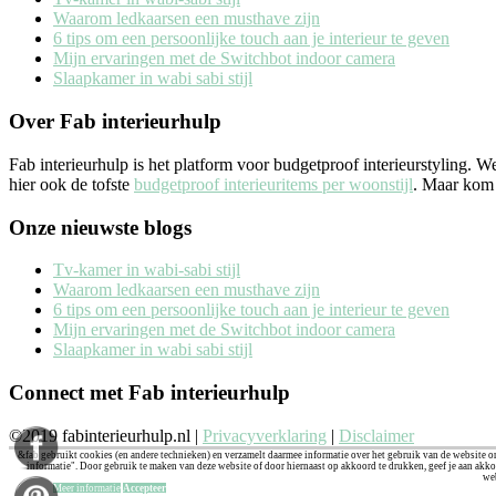
Waarom ledkaarsen een musthave zijn
6 tips om een persoonlijke touch aan je interieur te geven
Mijn ervaringen met de Switchbot indoor camera
Slaapkamer in wabi sabi stijl
Over Fab interieurhulp
Fab interieurhulp is het platform voor budgetproof interieurstyling. 
hier ook de tofste
budgetproof interieuritems per woonstijl
. Maar kom j
Onze nieuwste blogs
Tv-kamer in wabi-sabi stijl
Waarom ledkaarsen een musthave zijn
6 tips om een persoonlijke touch aan je interieur te geven
Mijn ervaringen met de Switchbot indoor camera
Slaapkamer in wabi sabi stijl
Connect met Fab interieurhulp
©2019 fabinterieurhulp.nl |
Privacyverklaring
|
Disclaimer
&fab gebruikt cookies (en andere technieken) en verzamelt daarmee informatie over het gebruik van de website on
informatie". Door gebruik te maken van deze website of door hiernaast op akkoord te drukken, geef je aan akko
we
Meer informatie
Accepteer