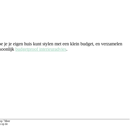
e je je eigen huis kunt stylen met een klein budget, en verzamelen
rsoonlijk
budgetproof interieuradvies
.
 op "Meer
n op de