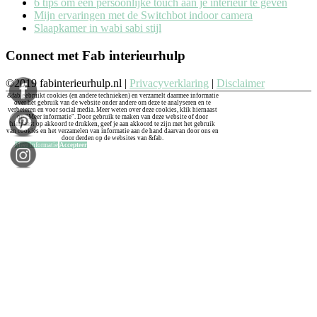
6 tips om een persoonlijke touch aan je interieur te geven
Mijn ervaringen met de Switchbot indoor camera
Slaapkamer in wabi sabi stijl
Connect met Fab interieurhulp
©2019 fabinterieurhulp.nl |
Privacyverklaring
|
Disclaimer
&fab gebruikt cookies (en andere technieken) en verzamelt daarmee informatie
over het gebruik van de website onder andere om deze te analyseren en te
verbeteren en voor social media. Meer weten over deze cookies, klik hiernaast
op "Meer informatie". Door gebruik te maken van deze website of door
hiernaast op akkoord te drukken, geef je aan akkoord te zijn met het gebruik
van cookies en het verzamelen van informatie aan de hand daarvan door ons en
door derden op de websites van &fab.
Meer informatie
Accepteer