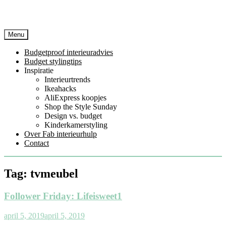
Menu
Budgetproof interieuradvies
Budget stylingtips
Inspiratie
Interieurtrends
Ikeahacks
AliExpress koopjes
Shop the Style Sunday
Design vs. budget
Kinderkamerstyling
Over Fab interieurhulp
Contact
Tag:
tvmeubel
Follower Friday: Lifeisweet1
april 5, 2019
april 5, 2019