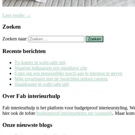
Lees verder
→
Zoeken
Zoeken naar:
Recente berichten
Tv-kamer in wabi-sabi stijl
Waarom ledkaarsen een musthave zijn
6 tips om een persoonlijke touch aan je interieur te geven
Mijn ervaringen met de Switchbot indoor camera
Slaapkamer in wabi sabi stijl
Over Fab interieurhulp
Fab interieurhulp is het platform voor budgetproof interieurstyling. 
hier ook de tofste
budgetproof interieuritems per woonstijl
. Maar kom j
Onze nieuwste blogs