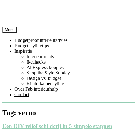
Menu
Budgetproof interieuradvies
Budget stylingtips
Inspiratie
Interieurtrends
Ikeahacks
AliExpress koopjes
Shop the Style Sunday
Design vs. budget
Kinderkamerstyling
Over Fab interieurhulp
Contact
Tag:
verno
Een DIY reliëf schilderij in 5 simpele stappen