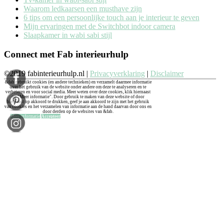
Waarom ledkaarsen een musthave zijn
6 tips om een persoonlijke touch aan je interieur te geven
Mijn ervaringen met de Switchbot indoor camera
Slaapkamer in wabi sabi stijl
Connect met Fab interieurhulp
©2019 fabinterieurhulp.nl |
Privacyverklaring
|
Disclaimer
&fab gebruikt cookies (en andere technieken) en verzamelt daarmee informatie
over het gebruik van de website onder andere om deze te analyseren en te
verbeteren en voor social media. Meer weten over deze cookies, klik hiernaast
op "Meer informatie". Door gebruik te maken van deze website of door
hiernaast op akkoord te drukken, geef je aan akkoord te zijn met het gebruik
van cookies en het verzamelen van informatie aan de hand daarvan door ons en
door derden op de websites van &fab.
Meer informatie
Accepteer