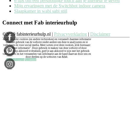
6 tips om een persoonlijke touch aan je interieur te geven
Mijn ervaringen met de Switchbot indoor camera
Slaapkamer in wabi sabi stijl
Connect met Fab interieurhulp
©2019 fabinterieurhulp.nl |
Privacyverklaring
|
Disclaimer
&fab gebruikt cookies (en andere technieken) en verzamelt daarmee informatie
over het gebruik van de website onder andere om deze te analyseren en te
verbeteren en voor social media. Meer weten over deze cookies, klik hiernaast
op "Meer informatie". Door gebruik te maken van deze website of door
hiernaast op akkoord te drukken, geef je aan akkoord te zijn met het gebruik
van cookies en het verzamelen van informatie aan de hand daarvan door ons en
door derden op de websites van &fab.
Meer informatie
Accepteer