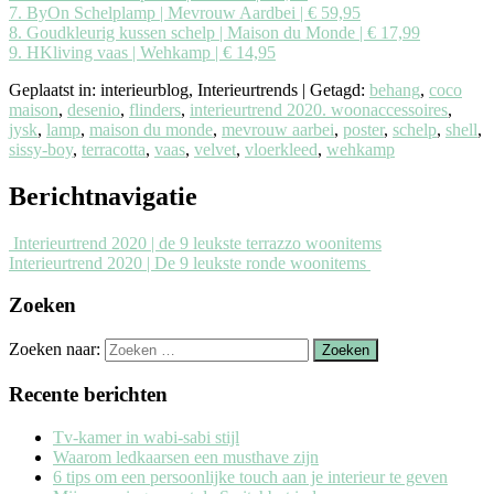
7. ByOn Schelplamp | Mevrouw Aardbei | € 59,95
8. Goudkleurig kussen schelp | Maison du Monde | € 17,99
9. HKliving vaas | Wehkamp | € 14,95
Geplaatst in: interieurblog, Interieurtrends
|
Getagd:
behang
,
coco
maison
,
desenio
,
flinders
,
interieurtrend 2020. woonaccessoires
,
jysk
,
lamp
,
maison du monde
,
mevrouw aarbei
,
poster
,
schelp
,
shell
,
sissy-boy
,
terracotta
,
vaas
,
velvet
,
vloerkleed
,
wehkamp
Berichtnavigatie
Interieurtrend 2020 | de 9 leukste terrazzo woonitems
Interieurtrend 2020 | De 9 leukste ronde woonitems
Zoeken
Zoeken naar:
Recente berichten
Tv-kamer in wabi-sabi stijl
Waarom ledkaarsen een musthave zijn
6 tips om een persoonlijke touch aan je interieur te geven