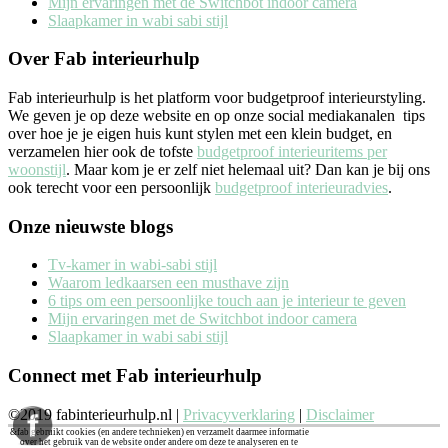
Mijn ervaringen met de Switchbot indoor camera
Slaapkamer in wabi sabi stijl
Over Fab interieurhulp
Fab interieurhulp is het platform voor budgetproof interieurstyling.
We geven je op deze website en op onze social mediakanalen tips
over hoe je je eigen huis kunt stylen met een klein budget, en
verzamelen hier ook de tofste
budgetproof interieuritems per
woonstijl
. Maar kom je er zelf niet helemaal uit? Dan kan je bij ons
ook terecht voor een persoonlijk
budgetproof interieuradvies
.
Onze nieuwste blogs
Tv-kamer in wabi-sabi stijl
Waarom ledkaarsen een musthave zijn
6 tips om een persoonlijke touch aan je interieur te geven
Mijn ervaringen met de Switchbot indoor camera
Slaapkamer in wabi sabi stijl
Connect met Fab interieurhulp
©2019 fabinterieurhulp.nl |
Privacyverklaring
|
Disclaimer
&fab gebruikt cookies (en andere technieken) en verzamelt daarmee informatie
over het gebruik van de website onder andere om deze te analyseren en te