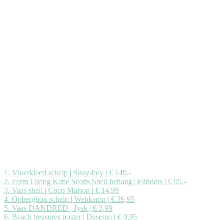
1. Vloerkleed schelp | Sissy-boy | € 149,-
2. Ferm Living Katie Scotts Shell behang | Flinders | € 95,-
3. Vaas shell | Coco Maison | € 14,99
4. Opbergbox schelp | Wehkamp | € 39,95
5. Vaas DANDRED | Jysk | € 3,99
6. Beach treasures poster | Desenio | € 9,95