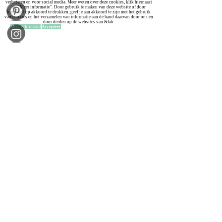
verbeteren en voor social media. Meer weten over deze cookies, klik hiernaast
op "Meer informatie". Door gebruik te maken van deze website of door
hiernaast op akkoord te drukken, geef je aan akkoord te zijn met het gebruik
van cookies en het verzamelen van informatie aan de hand daarvan door ons en
door derden op de websites van &fab.
Meer informatie
Accepteer