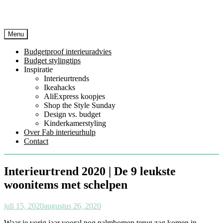
Menu
Budgetproof interieuradvies
Budget stylingtips
Inspiratie
Interieurtrends
Ikeahacks
AliExpress koopjes
Shop the Style Sunday
Design vs. budget
Kinderkamerstyling
Over Fab interieurhulp
Contact
Interieurtrend 2020 | De 9 leukste
woonitems met schelpen
juli 15, 2020
augustus 26, 2020
Waar je vorig jaar vooral nog palmbomen terug zag komen in