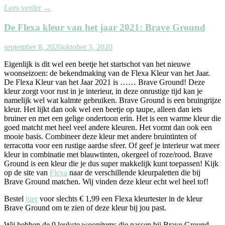
Lees verder
→
De Flexa kleur van het jaar 2021: Brave Ground
september 8, 2020
oktober 3, 2020
Eigenlijk is dit wel een beetje het startschot van het nieuwe
woonseizoen: de bekendmaking van de Flexa Kleur van het Jaar.
De Flexa Kleur van het Jaar 2021 is …… Brave Ground! Deze
kleur zorgt voor rust in je interieur, in deze onrustige tijd kan je
namelijk wel wat kalmte gebruiken. Brave Ground is een bruingrijze
kleur. Het lijkt dan ook wel een beetje op taupe, alleen dan iets
bruiner en met een gelige ondertoon erin. Het is een warme kleur die
goed matcht met heel veel andere kleuren. Het vormt dan ook een
mooie basis. Combineer deze kleur met andere bruintinten of
terracotta voor een rustige aardse sfeer. Of geef je interieur wat meer
kleur in combinatie met blauwtinten, okergeel of roze/rood. Brave
Ground is een kleur die je dus super makkelijk kunt toepassen! Kijk
op de site van
Flexa
naar de verschillende kleurpaletten die bij
Brave Ground matchen. Wij vinden deze kleur echt wel heel tof!
Bestel
hier
voor slechts € 1,99 een Flexa kleurtester in de kleur
Brave Ground om te zien of deze kleur bij jou past.
Wij hebben de 9 leukste woonitems die passen bij Brave Ground