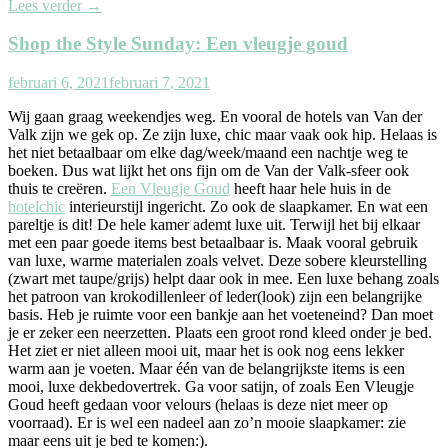
Lees verder
→
Shop the Style Sunday: Een vleugje goud
februari 6, 2021
februari 7, 2021
Wij gaan graag weekendjes weg. En vooral de hotels van Van der
Valk zijn we gek op. Ze zijn luxe, chic maar vaak ook hip. Helaas is
het niet betaalbaar om elke dag/week/maand een nachtje weg te
boeken. Dus wat lijkt het ons fijn om de Van der Valk-sfeer ook
thuis te creëren.
Een Vleugje Goud
heeft haar hele huis in de
hotelchic
interieurstijl ingericht. Zo ook de slaapkamer. En wat een
pareltje is dit! De hele kamer ademt luxe uit. Terwijl het bij elkaar
met een paar goede items best betaalbaar is. Maak vooral gebruik
van luxe, warme materialen zoals velvet. Deze sobere kleurstelling
(zwart met taupe/grijs) helpt daar ook in mee. Een luxe behang zoals
het patroon van krokodillenleer of leder(look) zijn een belangrijke
basis. Heb je ruimte voor een bankje aan het voeteneind? Dan moet
je er zeker een neerzetten. Plaats een groot rond kleed onder je bed.
Het ziet er niet alleen mooi uit, maar het is ook nog eens lekker
warm aan je voeten. Maar één van de belangrijkste items is een
mooi, luxe dekbedovertrek. Ga voor satijn, of zoals Een Vleugje
Goud heeft gedaan voor velours (helaas is deze niet meer op
voorraad). Er is wel een nadeel aan zo’n mooie slaapkamer: zie
maar eens uit je bed te komen:).