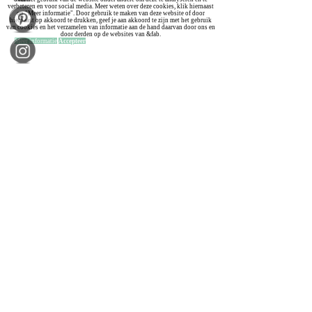
verbeteren en voor social media. Meer weten over deze cookies, klik hiernaast
op "Meer informatie". Door gebruik te maken van deze website of door
hiernaast op akkoord te drukken, geef je aan akkoord te zijn met het gebruik
van cookies en het verzamelen van informatie aan de hand daarvan door ons en
door derden op de websites van &fab.
Meer informatie
Accepteer