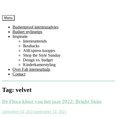
Menu
Budgetproof interieuradvies
Budget stylingtips
Inspiratie
Interieurtrends
Ikeahacks
AliExpress koopjes
Shop the Style Sunday
Design vs. budget
Kinderkamerstyling
Over Fab interieurhulp
Contact
Tag:
velvet
De Flexa kleur van het jaar 2022: Bright Skies
september 14, 2021
september 14, 2021