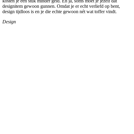
kosten je een stuk minder geld. En ja, soms moet je jezelf dat
designitem gewoon gunnen. Omdat je er echt verliefd op bent,
design tijdloos is en je die echte gewoon nét wat toffer vindt.
Design