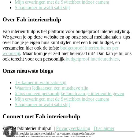
Mijn ervaringen met de Switchbot indoor camera
Slaapkamer in wabi sabi stijl
Over Fab interieurhulp
Fab interieurhulp is het platform voor budgetproof interieurstyling.
We geven je op deze website en op onze social mediakanalen tips
over hoe je je eigen huis kunt stylen met een klein budget, en
verzamelen hier ook de tofste
budgetproof interieuritems per
woonstijl
. Maar kom je er zelf niet helemaal uit? Dan kan je bij ons
ook terecht voor een persoonlijk
budgetproof interieuradvies
.
Onze nieuwste blogs
Tv-kamer in wabi-sabi stijl
Waarom ledkaarsen een musthave zijn
6 tips om een persoonlijke touch aan je interieur te geven
Mijn ervaringen met de Switchbot indoor camera
Slaapkamer in wabi sabi stijl
Connect met Fab interieurhulp
©2019 fabinterieurhulp.nl |
Privacyverklaring
|
Disclaimer
&fab gebruikt cookies (en andere technieken) en verzamelt daarmee informatie
over het gebruik van de website onder andere om deze te analyseren en te