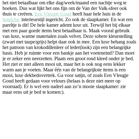
het niet betaalbaar om elke dag/week/maand een nachtje weg te
boeken. Dus wat lijkt het ons fijn om de Van der Valk-sfeer ook
thuis te creëren.
Een Vleugje Goud
heeft haar hele huis in de
hotelchic
interieurstijl ingericht. Zo ook de slaapkamer. En wat een
pareltje is dit! De hele kamer ademt luxe uit. Terwijl het bij elkaar
met een paar goede items best betaalbaar is. Maak vooral gebruik
van luxe, warme materialen zoals velvet. Deze sobere kleurstelling
(zwart met taupe/grijs) helpt daar ook in mee. Een luxe behang zoals
het patroon van krokodillenleer of leder(look) zijn een belangrijke
basis. Heb je ruimte voor een bankje aan het voeteneind? Dan moet
je er zeker een neerzetten. Plaats een groot rond kleed onder je bed.
Het ziet er niet alleen mooi uit, maar het is ook nog eens lekker
warm aan je voeten. Maar één van de belangrijkste items is een
mooi, luxe dekbedovertrek. Ga voor satijn, of zoals Een Vleugje
Goud heeft gedaan voor velours (helaas is deze niet meer op
voorraad). Er is wel een nadeel aan zo’n mooie slaapkamer: zie
maar eens uit je bed te komen:).