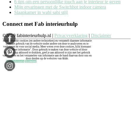
6 tips om een persoonlijke touch aan je interieur te geven
Mijn ervaringen met de Switchbot indoor camera
Slaapkamer in wabi sabi stijl
Connect met Fab interieurhulp
©2019 fabinterieurhulp.nl |
Privacyverklaring
|
Disclaimer
&fab gebruikt cookies (en andere technieken) en verzamelt daarmee informatie
over het gebruik van de website onder andere om deze te analyseren en te
verbeteren en voor social media. Meer weten over deze cookies, klik hiernaast
op "Meer informatie". Door gebruik te maken van deze website of door
hiernaast op akkoord te drukken, geef je aan akkoord te zijn met het gebruik
van cookies en het verzamelen van informatie aan de hand daarvan door ons en
door derden op de websites van &fab.
Meer informatie
Accepteer