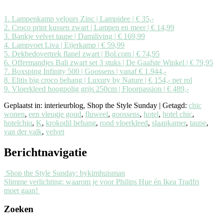
1. Lampenkamp velours Zinc | Lampidee | € 35,-
2. Croco print kussen zwart | Lampen en meer | € 14,99
3. Bankje velvet taupe | Damiliving | € 169,99
4. Lampvoet Liva | Eijerkamp | € 59,99
5. Dekbedovertrek flanel zwart | Bol.com | € 74,95
6. Offermandjes Bali zwart set 3 stuks | De Gaafste Winkel | € 79,95
7. Boxsping Infinity 500 | Goossens | vanaf € 1.944,-
8. Elitis big croco behang | Luxury by Nature | € 154,- per rol
9. Vloerkleed hoogpolig grijs 250cm | Floorpassion | € 489,-
Geplaatst in: interieurblog, Shop the Style Sunday
|
Getagd:
chic
wonen
,
een vleugje goud
,
fluweel
,
goossens
,
hotel
,
hotel chic
,
hotelchiq
,
K
,
krokodil behang
,
rond vloerkleed
,
slaapkamer
,
taupe
,
van der valk
,
velvet
Berichtnavigatie
Shop the Style Sunday: bykimhuisman
Slimme verlichting: waarom je voor Philips Hue én Ikea Tradfri
moet gaan!
Zoeken