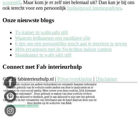
woonstijl
. Maar kom je er zelf niet helemaal uit? Dan kan je bij ons
ook terecht voor een persoonlijk
budgetproof interieuradvies
.
Onze nieuwste blogs
Tv-kamer in wabi-sabi stijl
Waarom ledkaarsen een musthave zijn
6 tips om een persoonlijke touch aan je interieur te geven
Mijn ervaringen met de Switchbot indoor camera
Slaapkamer in wabi sabi stijl
Connect met Fab interieurhulp
©2019 fabinterieurhulp.nl |
Privacyverklaring
|
Disclaimer
&fab gebruikt cookies (en andere technieken) en verzamelt daarmee informatie
over het gebruik van de website onder andere om deze te analyseren en te
verbeteren en voor social media. Meer weten over deze cookies, klik hiernaast
op "Meer informatie". Door gebruik te maken van deze website of door
hiernaast op akkoord te drukken, geef je aan akkoord te zijn met het gebruik
van cookies en het verzamelen van informatie aan de hand daarvan door ons en
door derden op de websites van &fab.
Meer informatie
Accepteer