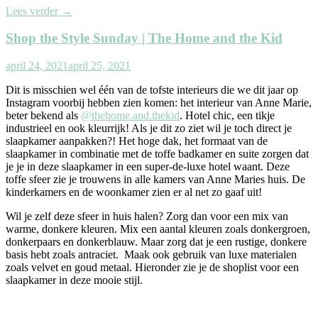
Lees verder
→
Shop the Style Sunday | The Home and the Kid
april 24, 2021
april 25, 2021
Dit is misschien wel één van de tofste interieurs die we dit jaar op
Instagram voorbij hebben zien komen: het interieur van Anne Marie,
beter bekend als
@thehome.and.thekid
. Hotel chic, een tikje
industrieel en ook kleurrijk! Als je dit zo ziet wil je toch direct je
slaapkamer aanpakken?! Het hoge dak, het formaat van de
slaapkamer in combinatie met de toffe badkamer en suite zorgen dat
je je in deze slaapkamer in een super-de-luxe hotel waant. Deze
toffe sfeer zie je trouwens in alle kamers van Anne Maries huis. De
kinderkamers en de woonkamer zien er al net zo gaaf uit!
Wil je zelf deze sfeer in huis halen? Zorg dan voor een mix van
warme, donkere kleuren. Mix een aantal kleuren zoals donkergroen,
donkerpaars en donkerblauw. Maar zorg dat je een rustige, donkere
basis hebt zoals antraciet. Maak ook gebruik van luxe materialen
zoals velvet en goud metaal. Hieronder zie je de shoplist voor een
slaapkamer in deze mooie stijl.