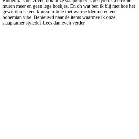
Eindelijk is het zover, ook onze slaapkamer is gestyled. Geen kale
muren meer en geen lege hoekjes. En oh wat ben ik blij met hoe het
geworden is: een knusse ruimte met warme kleuren en een
bohemian vibe. Benieuwd naar de items waarmee ik onze
slaapkamer stylede? Lees dan even verder.