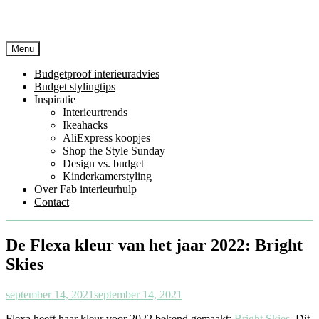
Menu
Budgetproof interieuradvies
Budget stylingtips
Inspiratie
Interieurtrends
Ikeahacks
AliExpress koopjes
Shop the Style Sunday
Design vs. budget
Kinderkamerstyling
Over Fab interieurhulp
Contact
De Flexa kleur van het jaar 2022: Bright
Skies
september 14, 2021
september 14, 2021
Flexa heeft haar kleur voor 2022 bekend gemaakt:
Bright Skies
. Dit