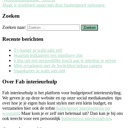
Maak je gordijnen smart met deze budgetproof oplossing
Zoeken
Zoeken naar:
Recente berichten
Tv-kamer in wabi-sabi stijl
Waarom ledkaarsen een musthave zijn
6 tips om een persoonlijke touch aan je interieur te geven
Mijn ervaringen met de Switchbot indoor camera
Slaapkamer in wabi sabi stijl
Over Fab interieurhulp
Fab interieurhulp is het platform voor budgetproof interieurstyling.
We geven je op deze website en op onze social mediakanalen tips
over hoe je je eigen huis kunt stylen met een klein budget, en
verzamelen hier ook de tofste
budgetproof interieuritems per
woonstijl
. Maar kom je er zelf niet helemaal uit? Dan kan je bij ons
ook terecht voor een persoonlijk
budgetproof interieuradvies
.