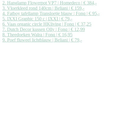
2. Hanglamp Flowerpot VP7 | Homedeco | € 384,-
3. Vloerkleed rond 140cm | Beliani | € 159,-
4. Fatboy tafellamp Transloetje blauw | Fonq | € 95,-
5. IXXI Graphic 150 c | IXXI | € 79,-
6. Vaas organic circle HKliving | Fonq | € 37,25
7. Dutch Decor kussen Olly | Fonq | € 12,99
8. Theedoeken Walra | Fonq | € 16,95
9. Poef fluweel lichtblauw | Beliani | € 79,-