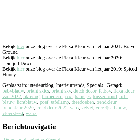
Bekijk
hier
onze blog over de Flexa Kleur van het jaar 2021: Brave
Ground
Bekijk
hier
onze blog over de Flexa Kleur van het jaar 2020:
Tranquil Dawn
Bekijk
hier
onze blog over de Flexa Kleur van het jaar 2019: Spiced
Honey
Geplaatst in: interieurblog, Interieurtrends, Specials
|
Getagd:
babyblauw
,
bright skies
,
bright sky
,
dutch decor
,
fatboy
,
flexa kleur
van 2022
,
hkliving
,
homedeco
,
ixxi
,
kaarsjes
,
kussen rond
,
licht
blauw
,
lichtblauw
,
poef
,
tafellamp
,
theedoeken
,
trendkleur
,
trendkleur 2020
,
trendkleur 2022
,
vaas
,
velvet
,
vergrijsd blauw
,
vloerkleed
,
walra
Berichtnavigatie
Woonshopinspiratie: Sfeer.nl