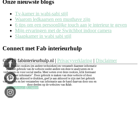
Onze nieuwste blogs
Tv-kamer in wabi-sabi stijl
Waarom ledkaarsen een musthave zijn
6 tips om een persoonlijke touch aan je interieur te geven
Mijn ervaringen met de Switchbot indoor camera
Slaapkamer in wabi sabi stijl
Connect met Fab interieurhulp
©2019 fabinterieurhulp.nl |
Privacyverklaring
|
Disclaimer
&fab gebruikt cookies (en andere technieken) en verzamelt daarmee informatie
over het gebruik van de website onder andere om deze te analyseren en te
verbeteren en voor social media. Meer weten over deze cookies, klik hiernaast
op "Meer informatie". Door gebruik te maken van deze website of door
hiernaast op akkoord te drukken, geef je aan akkoord te zijn met het gebruik
van cookies en het verzamelen van informatie aan de hand daarvan door ons en
door derden op de websites van &fab.
Meer informatie
Accepteer