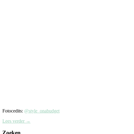
Fotocedits:
@style_onabudget
Lees verder
→
Zoeken