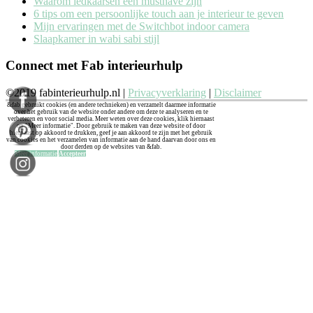
Waarom ledkaarsen een musthave zijn
6 tips om een persoonlijke touch aan je interieur te geven
Mijn ervaringen met de Switchbot indoor camera
Slaapkamer in wabi sabi stijl
Connect met Fab interieurhulp
©2019 fabinterieurhulp.nl |
Privacyverklaring
|
Disclaimer
&fab gebruikt cookies (en andere technieken) en verzamelt daarmee informatie
over het gebruik van de website onder andere om deze te analyseren en te
verbeteren en voor social media. Meer weten over deze cookies, klik hiernaast
op "Meer informatie". Door gebruik te maken van deze website of door
hiernaast op akkoord te drukken, geef je aan akkoord te zijn met het gebruik
van cookies en het verzamelen van informatie aan de hand daarvan door ons en
door derden op de websites van &fab.
Meer informatie
Accepteer