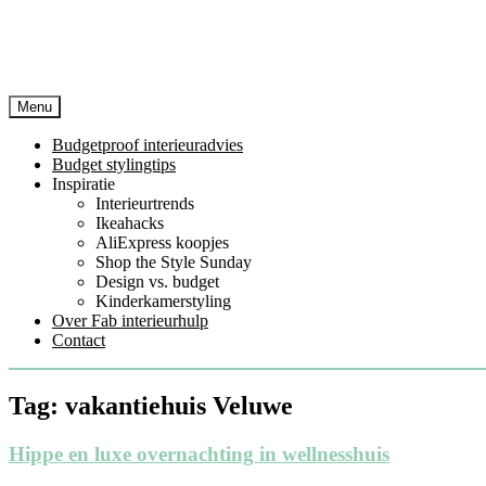
Menu
Budgetproof interieuradvies
Budget stylingtips
Inspiratie
Interieurtrends
Ikeahacks
AliExpress koopjes
Shop the Style Sunday
Design vs. budget
Kinderkamerstyling
Over Fab interieurhulp
Contact
Tag:
vakantiehuis Veluwe
Hippe en luxe overnachting in wellnesshuis