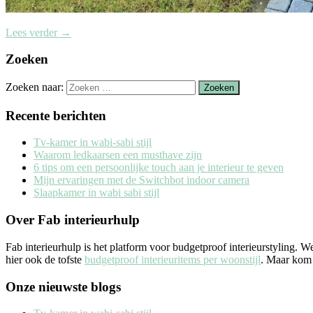
Lees verder
→
Zoeken
Zoeken naar:
Recente berichten
Tv-kamer in wabi-sabi stijl
Waarom ledkaarsen een musthave zijn
6 tips om een persoonlijke touch aan je interieur te geven
Mijn ervaringen met de Switchbot indoor camera
Slaapkamer in wabi sabi stijl
Over Fab interieurhulp
Fab interieurhulp is het platform voor budgetproof interieurstyling. 
hier ook de tofste
budgetproof interieuritems per woonstijl
. Maar kom j
Onze nieuwste blogs