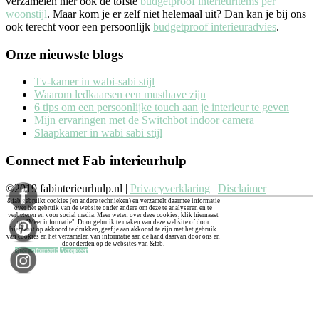
verzamelen hier ook de tofste
budgetproof interieuritems per
woonstijl
. Maar kom je er zelf niet helemaal uit? Dan kan je bij ons
ook terecht voor een persoonlijk
budgetproof interieuradvies
.
Onze nieuwste blogs
Tv-kamer in wabi-sabi stijl
Waarom ledkaarsen een musthave zijn
6 tips om een persoonlijke touch aan je interieur te geven
Mijn ervaringen met de Switchbot indoor camera
Slaapkamer in wabi sabi stijl
Connect met Fab interieurhulp
©2019 fabinterieurhulp.nl |
Privacyverklaring
|
Disclaimer
&fab gebruikt cookies (en andere technieken) en verzamelt daarmee informatie
over het gebruik van de website onder andere om deze te analyseren en te
verbeteren en voor social media. Meer weten over deze cookies, klik hiernaast
op "Meer informatie". Door gebruik te maken van deze website of door
hiernaast op akkoord te drukken, geef je aan akkoord te zijn met het gebruik
van cookies en het verzamelen van informatie aan de hand daarvan door ons en
door derden op de websites van &fab.
Meer informatie
Accepteer