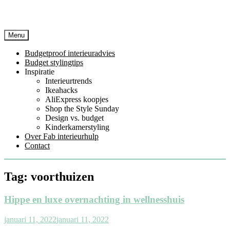
Menu
Budgetproof interieuradvies
Budget stylingtips
Inspiratie
Interieurtrends
Ikeahacks
AliExpress koopjes
Shop the Style Sunday
Design vs. budget
Kinderkamerstyling
Over Fab interieurhulp
Contact
Tag:
voorthuizen
Hippe en luxe overnachting in wellnesshuis
januari 11, 2022
januari 11, 2022