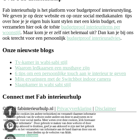
Fab interieurhulp is het platform voor budgetproof interieurstyling.
We geven je op deze website en op onze social mediakanalen tips
over hoe je je eigen huis kunt stylen met een klein budget, en
verzamelen hier ook de tofste
budgetproof interieuritems per
woonstijl
. Maar kom je er zelf niet helemaal uit? Dan kan je bij ons
ook terecht voor een persoonlijk
budgetproof interieuradvies
.
Onze nieuwste blogs
Tv-kamer in wabi-sabi stijl
Waarom ledkaarsen een musthave zijn
6 tips om een persoonlijke touch aan je interieur te geven
Mijn ervaringen met de Switchbot indoor camera
Slaapkamer in wabi sabi stijl
Connect met Fab interieurhulp
©2019 fabinterieurhulp.nl |
Privacyverklaring
|
Disclaimer
&fab gebruikt cookies (en andere technieken) en verzamelt daarmee informatie
over het gebruik van de website onder andere om deze te analyseren en te
verbeteren en voor social media. Meer weten over deze cookies, klik hiernaast
op "Meer informatie". Door gebruik te maken van deze website of door
hiernaast op akkoord te drukken, geef je aan akkoord te zijn met het gebruik
van cookies en het verzamelen van informatie aan de hand daarvan door ons en
door derden op de websites van &fab.
Meer informatie
Accepteer