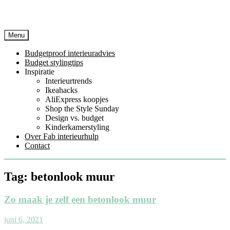
Menu
Budgetproof interieuradvies
Budget stylingtips
Inspiratie
Interieurtrends
Ikeahacks
AliExpress koopjes
Shop the Style Sunday
Design vs. budget
Kinderkamerstyling
Over Fab interieurhulp
Contact
Tag:
betonlook muur
Zo maak je zelf een betonlook muur
juni 6, 2021