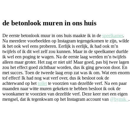
de betonlook muren in ons huis
De eerste betonlook muur in ons huis maakte ik in de
speelkamer
.
Na meerdere voorbeelden op Instagram tegengekomen te zijn, wilde
ik het ook wel eens proberen. Eerlijk is eerlijk, ik had ook m’n
twijfels of ik dit wel zelf zou kunnen. Maar in de speelkamer durfde
ik wel een poging te wagen. Na de eerste laag werden m’n twijfels
alleen maar groter. Het zag er niet uit! Maar goed, pas bij twee lagen
zou het effect goed zichtbaar worden, dus ik ging gewoon door. En
met succes. Toen de tweede laag erop zat was ik om. Wat een enorm
tof effect! Ik had nog wat verf over, dus ik besloot ook de
achterwand op het
toilet
te voorzien van dezelfde verf. Na een paar
maanden naar witte muren gekeken te hebben besloot ik ook de
woonkamer te voorzien van dezelfde verf. Deze keer met een eigen
mengsel, dat ik tegenkwam op het Instagram account van
@bymik_
.