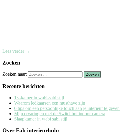
Lees verder
→
Zoeken
Zoeken naar:
Recente berichten
Tv-kamer in wabi-sabi stijl
Waarom ledkaarsen een musthave zijn
6 tips om een persoonlijke touch aan je interieur te geven
Mijn ervaringen met de Switchbot indoor camera
Slaapkamer in wabi sabi stijl
Over Fab interieurhulp