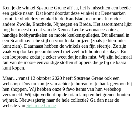
Ken je de winkel Søstrene Grene al? Ja, het is misschien een beetje
een gekke naam. Dat komt doordat deze winkel uit Denemarken
komt. Je vindt deze winkel in de Randstad, maar ook in onder
andere Zwolle, Enschede, Nijmegen en Breda. Het assortiment lijkt
nog het meest op dat van de Xenos. Leuke woonaccessoires,
handige hobbyartikelen en mooie keukenspulletjes. Dit allemaal in
een Scandinavische stijl en voor leuke prijzen (zoals je hieronder
kunt zien). Daarnaast hebben de winkels een fijn sfeertje. Ze zijn
vaak vrij donker gecombineerd met veel lichthouten displays. En
een looproute zodat je zeker weet dat je niks mist. Wij zijn helemaal
fan van de mooie eenvoudige stoffen shoppers die je bij de kassa
kunt kopen.
Maar….vanaf 12 oktober 2020 heeft Søstrene Grene ook een
webshop. Dus nu kan je van achter je bureau of je bank gewoon bij
hen shoppen. Wij hebben onze 9 favo items van hun webshop
verzameld. Wij zijn verliefd op de rotan lamp en het grenen houten
wijnrek. Nieuwsgierig naar de hele collectie? Ga dan naar de
website van
Søstrene Grene