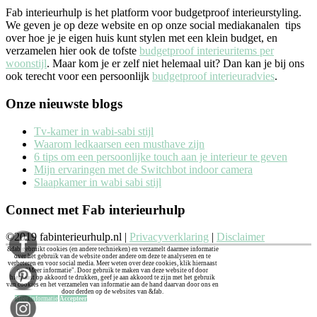
Fab interieurhulp is het platform voor budgetproof interieurstyling.
We geven je op deze website en op onze social mediakanalen tips
over hoe je je eigen huis kunt stylen met een klein budget, en
verzamelen hier ook de tofste
budgetproof interieuritems per
woonstijl
. Maar kom je er zelf niet helemaal uit? Dan kan je bij ons
ook terecht voor een persoonlijk
budgetproof interieuradvies
.
Onze nieuwste blogs
Tv-kamer in wabi-sabi stijl
Waarom ledkaarsen een musthave zijn
6 tips om een persoonlijke touch aan je interieur te geven
Mijn ervaringen met de Switchbot indoor camera
Slaapkamer in wabi sabi stijl
Connect met Fab interieurhulp
©2019 fabinterieurhulp.nl |
Privacyverklaring
|
Disclaimer
&fab gebruikt cookies (en andere technieken) en verzamelt daarmee informatie
over het gebruik van de website onder andere om deze te analyseren en te
verbeteren en voor social media. Meer weten over deze cookies, klik hiernaast
op "Meer informatie". Door gebruik te maken van deze website of door
hiernaast op akkoord te drukken, geef je aan akkoord te zijn met het gebruik
van cookies en het verzamelen van informatie aan de hand daarvan door ons en
door derden op de websites van &fab.
Meer informatie
Accepteer