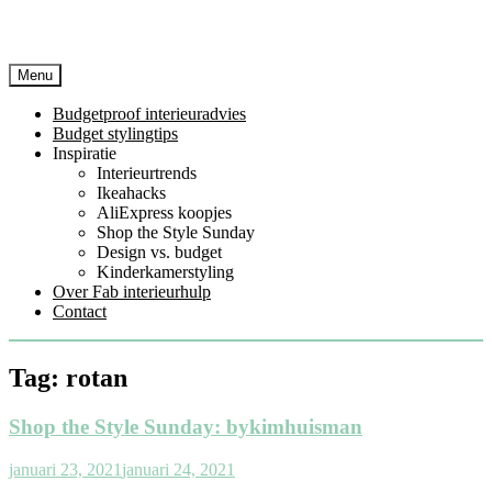
Menu
Budgetproof interieuradvies
Budget stylingtips
Inspiratie
Interieurtrends
Ikeahacks
AliExpress koopjes
Shop the Style Sunday
Design vs. budget
Kinderkamerstyling
Over Fab interieurhulp
Contact
Tag:
rotan
Shop the Style Sunday: bykimhuisman
januari 23, 2021
januari 24, 2021