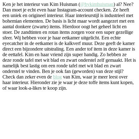
Ken je het interieur van Kim Huisman (
@bykimhuisman
) al? Nee?
Dan moet je echt even haar Instagram-account checken. Ze heeft
een uniek en origineel interieur. Haar interieurstijl is industrieel met
bohemian elementen. De basis is licht maar wordt aangezet met een
aantal donkere (zwarte) items. Hierdoor oogt het geheel licht en
stoer. De zandtinten en rotan items zorgen voor een super gezellige
sfeer. Wij hebben voor je haar eetkamer uitgelicht. Een echte
eyecatcher in de eetkamer is de kalkverf muur. Deze geeft de kamer
direct een bijzondere uitstraling. Een ander tof item in deze kamer is
de eettafel. Kim en haar vriend zijn super handig. Zo hebben ze
deze ronde tafel met wit blad en zwart onderstel zelf gemaakt. Het is
namelijk best lastig om een ronde tafel met wit blad en zwart
onderstel te vinden. Ben je ook fan (geworden) van deze stijl?
Check dan zeker even de
blog
van Kim, waar je meer leest over
haar interieur. Hieronder zie je waar je deze toffe items kunt kopen,
of waar look-a-likes te koop zijn.