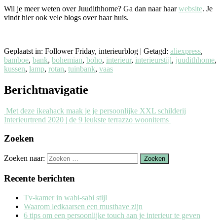
Wil je meer weten over Juudithhome? Ga dan naar haar
website
. Je
vindt hier ook vele blogs over haar huis.
Geplaatst in: Follower Friday, interieurblog
|
Getagd:
aliexpress
,
bamboe
,
bank
,
bohemian
,
boho
,
interieur
,
interieurstijl
,
juudithhome
,
kussen
,
lamp
,
rotan
,
tuinbank
,
vaas
Berichtnavigatie
Met deze ikeahack maak je je persoonlijke XXL schilderij
Interieurtrend 2020 | de 9 leukste terrazzo woonitems
Zoeken
Zoeken naar:
Recente berichten
Tv-kamer in wabi-sabi stijl
Waarom ledkaarsen een musthave zijn
6 tips om een persoonlijke touch aan je interieur te geven