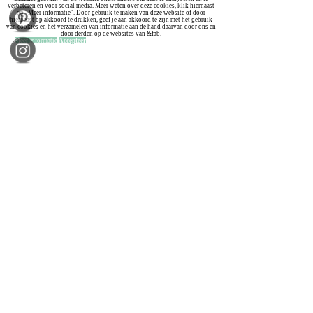
verbeteren en voor social media. Meer weten over deze cookies, klik hiernaast
op "Meer informatie". Door gebruik te maken van deze website of door
hiernaast op akkoord te drukken, geef je aan akkoord te zijn met het gebruik
van cookies en het verzamelen van informatie aan de hand daarvan door ons en
door derden op de websites van &fab.
Meer informatie
Accepteer