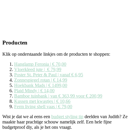
Producten
Klik op onderstaande linkjes om de producten te shoppen:
Hanglamp Feronia | € 70,00
Vloerkleed jute | € 79,99
Poster St. Peter & Paul | vanaf € 6,95
Zonnespiegel rotan | € 14,99
Hoekbank Mads | € 1499,00
Plaid Mindy | € 14,00
Bamboe tuinbank | van € 363,99 voor € 200,99
Kussen met kwastjes | € 10,66
Ferm living shell vaas | € 79,00
Wist je dat we al eens een
budget styling tip
deelden van Judith? Ze
maakte haar prachtige schouw namelijk zelf. Een hele fijne
budgetproof diy, als je het ons vraagt.