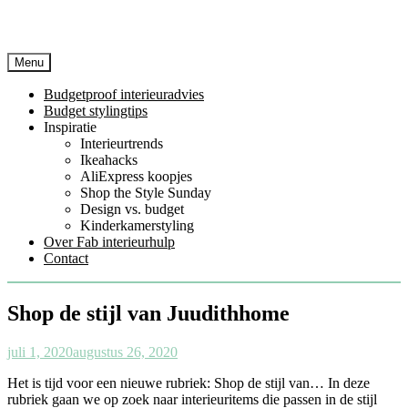
Menu
Budgetproof interieuradvies
Budget stylingtips
Inspiratie
Interieurtrends
Ikeahacks
AliExpress koopjes
Shop the Style Sunday
Design vs. budget
Kinderkamerstyling
Over Fab interieurhulp
Contact
Shop de stijl van Juudithhome
juli 1, 2020
augustus 26, 2020
Het is tijd voor een nieuwe rubriek: Shop de stijl van… In deze
rubriek gaan we op zoek naar interieuritems die passen in de stijl