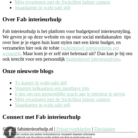
Mijn ervaringen met de Switchbot indoor camera
Slaapkamer in wabi sabi stijl
Over Fab interieurhulp
Fab interieurhulp is het platform voor budgetproof interieurstyling.
We geven je op deze website en op onze social mediakanalen tips
over hoe je je eigen huis kunt stylen met een klein budget, en
verzamelen hier ook de tofste
budgetproof interieuritems per
woonstijl
. Maar kom je er zelf niet helemaal uit? Dan kan je bij ons
ook terecht voor een persoonlijk
budgetproof interieuradvies
.
Onze nieuwste blogs
Tv-kamer in wabi-sabi stijl
Waarom ledkaarsen een musthave zijn
6 tips om een persoonlijke touch aan je interieur te geven
Mijn ervaringen met de Switchbot indoor camera
Slaapkamer in wabi sabi stijl
Connect met Fab interieurhulp
©2019 fabinterieurhulp.nl |
Privacyverklaring
|
Disclaimer
&fab gebruikt cookies (en andere technieken) en verzamelt daarmee informatie
over het gebruik van de website onder andere om deze te analyseren en te