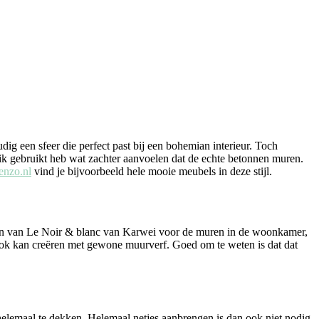
ig een sfeer die perfect past bij een bohemian interieur. Toch
e ik gebruikt heb wat zachter aanvoelen dat de echte betonnen muren.
nzo.nl
vind je bijvoorbeeld hele mooie meubels in deze stijl.
flijn van Le Noir & blanc van Karwei voor de muren in de woonkamer,
t ook kan creëren met gewone muurverf. Goed om te weten is dat dat
helemaal te dekken. Helemaal netjes aanbrengen is dan ook niet nodig.