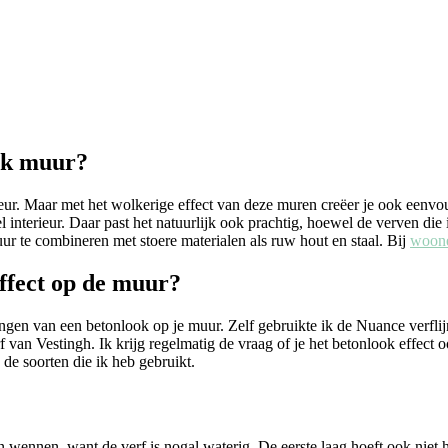
ook muur?
ieur. Maar met het wolkerige effect van deze muren creëer je ook eenvoud
el interieur. Daar past het natuurlijk ook prachtig, hoewel de verven di
muur te combineren met stoere materialen als ruw hout en staal. Bij
woone
effect op de muur?
brengen van een betonlook op je muur. Zelf gebruikte ik de Nuance ver
f van Vestingh. Ik krijg regelmatig de vraag of je het betonlook effec
s de soorten die ik heb gebruikt.
 wennen, want de verf is nogal waterig. De eerste laag hoeft ook niet 