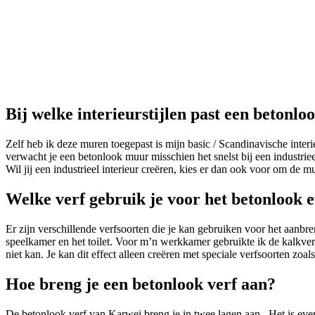
Bij welke interieurstijlen past een betonl
Zelf heb ik deze muren toegepast is mijn basic / Scandinavische inter
verwacht je een betonlook muur misschien het snelst bij een industrie
Wil jij een industrieel interieur creëren, kies er dan ook voor om de 
Welke verf gebruik je voor het betonlook 
Er zijn verschillende verfsoorten die je kan gebruiken voor het aan
speelkamer en het toilet. Voor m’n werkkamer gebruikte ik de kalkver
niet kan. Je kan dit effect alleen creëren met speciale verfsoorten zoal
Hoe breng je een betonlook verf aan?
De betonlook verf van Karwei breng je in twee lagen aan. Het is even