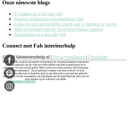
Onze nieuwste blogs
Tv-kamer in wabi-sabi stijl
Waarom ledkaarsen een musthave zijn
6 tips om een persoonlijke touch aan je interieur te geven
Mijn ervaringen met de Switchbot indoor camera
Slaapkamer in wabi sabi stijl
Connect met Fab interieurhulp
©2019 fabinterieurhulp.nl |
Privacyverklaring
|
Disclaimer
&fab gebruikt cookies (en andere technieken) en verzamelt daarmee informatie
over het gebruik van de website onder andere om deze te analyseren en te
verbeteren en voor social media. Meer weten over deze cookies, klik hiernaast
op "Meer informatie". Door gebruik te maken van deze website of door
hiernaast op akkoord te drukken, geef je aan akkoord te zijn met het gebruik
van cookies en het verzamelen van informatie aan de hand daarvan door ons en
door derden op de websites van &fab.
Meer informatie
Accepteer