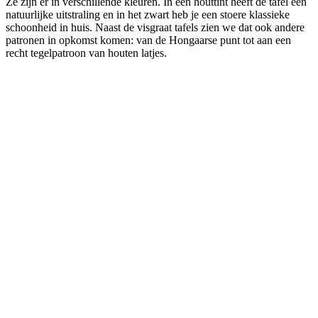
Ze zijn er in verschillende kleuren. In een houttint heeft de tafel een
natuurlijke uitstraling en in het zwart heb je een stoere klassieke
schoonheid in huis. Naast de visgraat tafels zien we dat ook andere
patronen in opkomst komen: van de Hongaarse punt tot aan een
recht tegelpatroon van houten latjes.