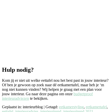
Hulp nodig?
Kom jij er niet uit welke eettafel nou het best past in jouw interieur?
Of ben je gewoon op zoek naar dé eetkamertafel, maar heb je ‘m
nog niet kunnen vinden? Wij helpen je graag met een plan voor
jouw interieur. Ga naar deze pagina om onze
budgetproof
interieuradviezen
te bekijken.
Geplaatst in: interieurblog
|
Getagd:
eetkamerstyling
,
eetkamertafel
,
eettafel
,
interieuradvies
,
interieurtrend
,
interieurtrend 2021