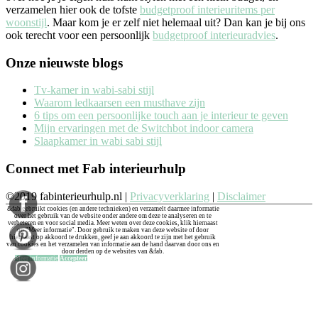
verzamelen hier ook de tofste
budgetproof interieuritems per
woonstijl
. Maar kom je er zelf niet helemaal uit? Dan kan je bij ons
ook terecht voor een persoonlijk
budgetproof interieuradvies
.
Onze nieuwste blogs
Tv-kamer in wabi-sabi stijl
Waarom ledkaarsen een musthave zijn
6 tips om een persoonlijke touch aan je interieur te geven
Mijn ervaringen met de Switchbot indoor camera
Slaapkamer in wabi sabi stijl
Connect met Fab interieurhulp
©2019 fabinterieurhulp.nl |
Privacyverklaring
|
Disclaimer
&fab gebruikt cookies (en andere technieken) en verzamelt daarmee informatie
over het gebruik van de website onder andere om deze te analyseren en te
verbeteren en voor social media. Meer weten over deze cookies, klik hiernaast
op "Meer informatie". Door gebruik te maken van deze website of door
hiernaast op akkoord te drukken, geef je aan akkoord te zijn met het gebruik
van cookies en het verzamelen van informatie aan de hand daarvan door ons en
door derden op de websites van &fab.
Meer informatie
Accepteer